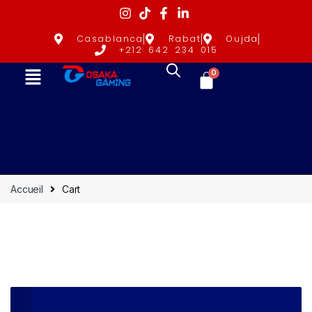
Casablanca
Rabat
Oujda
+212 642 234 015
0
Accueil
Cart