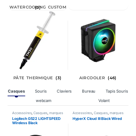
WATERCOOLING CUSTOM
(5)
PÂTE THERMIQUE
(3)
AIRCOOLER
(46)
Product Carousel Tabs
Casques
Souris
Claviers
Bureau
Tapis Souris
webcam
Volant
Accessoires
,
Casques
,
marques
Accessoires
,
Casques
,
marques
A
Logitech G522 LIGHTSPEED
HyperX Cloud III Black Wired
L
Wireless Black
W
B