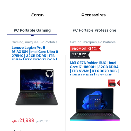
Ecran
Accessoires
Product Carousel Tabs
PC Portable Gaming
PC Portable Professionel
Gaming
,
marques
,
Pc Portable
Gaming
,
marques
,
Pc Portable
G
Lenovo Legion Pro 5
A
-21%
PROMO!
16IAX10H | Intel Core Ultra 9
I
21
10
22
:
:
275HX | 32GB DDR5 | 1TB
D
J
H
M
NVMe | RTX 5070 Ti 12GB |
R
MSI GE76 Raider 11UG | Intel
QWERTY RGB | 16″ WQXGA
R
Core i7-11800H | 32GB DDR4
OLED 165Hz
م
| 1TB NVMe | RTX 3070 8GB |
QWERTY RGB | 17.3″ FHD
360Hz
د.م.
21,999
د.م.
25,299