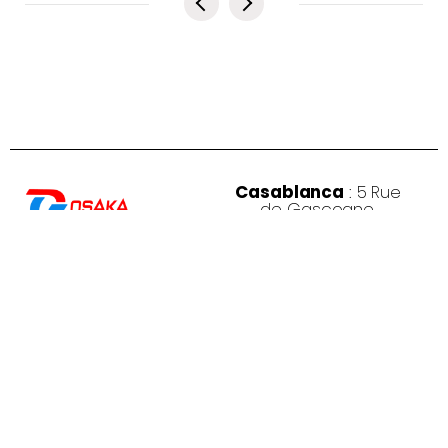
Casablanca
: 5 Rue
de Gascogne,
Casablanca 20250
Rabat
: Av. de la
Osaka Gaming
est
Résistance, Rabat
un
magasin
10999
informatique
spécialisé
Oujda
: 1 er Etage N°
27, Kissariat Koulali, Rte
dans le gaming et la
Tayret, Oujda
performance, proposant du
matériel, des PC adaptés aux
joueurs, créateurs et
utilisateurs exigeants
Monday – Friday: