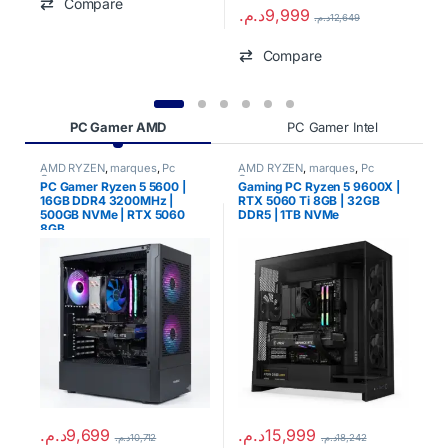
Compare
د.م.
9,999
د.م.
12,649
Compare
Product Carousel Tabs
PC Gamer AMD
PC Gamer Intel
AMD RYZEN
,
marques
,
Pc
AMD RYZEN
,
marques
,
Pc
A
Gamer
Gamer
PC Gamer Ryzen 5 5600 |
Gaming PC Ryzen 5 9600X |
G
16GB DDR4 3200MHz |
RTX 5060 Ti 8GB | 32GB
R
500GB NVMe | RTX 5060
DDR5 | 1TB NVMe
D
8GB
م
د.م.
9,699
د.م.
15,999
د.م.
10,712
د.م.
18,242