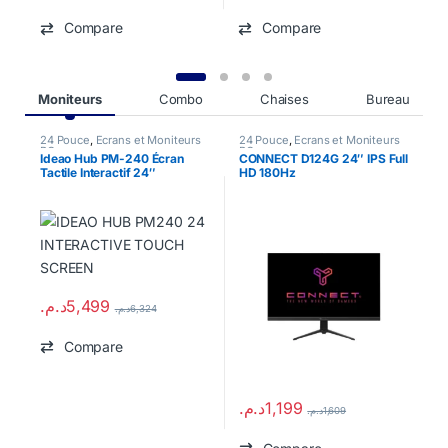
Compare
Compare
Product Carousel Tabs
Moniteurs
Combo
Chaises
Bureau
24 Pouce
,
Écrans et Moniteurs
24 Pouce
,
Écrans et Moniteurs
A
PC
,
marques
PC
,
marques
m
Ideao Hub PM-240 Écran
CONNECT D124G 24″ IPS Full
T
Tactile Interactif 24″
HD 180Hz
9
D
م
د.م.
5,499
د.م.
6,324
Compare
د.م.
1,199
د.م.
1,609