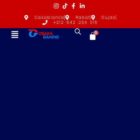
Casablanca
Rabat
Oujda
+212 642 234 015
0