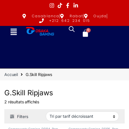
Casablanca
Rabat
Oujda
+212 642 234 015
0
Accueil
G.Skill Ripjaws
G.Skill Ripjaws
2 résultats affichés
Filters