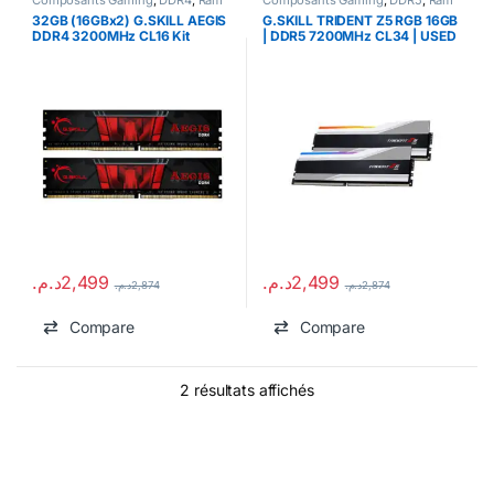
Composants Gaming
,
DDR4
,
Ram
Composants Gaming
,
DDR5
,
Ram
32GB (16GBx2) G.SKILL AEGIS
G.SKILL TRIDENT Z5 RGB 16GB
DDR4 3200MHz CL16 Kit
| DDR5 7200MHz CL34 | USED
| WITHOUT BOX
د.م.
2,499
د.م.
2,499
د.م.
2,874
د.م.
2,874
Compare
Compare
2 résultats affichés