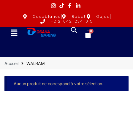
Casablanca
Rabat
Oujda
+212 642 234 015
0
Accueil
WALRAM
Aucun produit ne correspond à votre sélection.