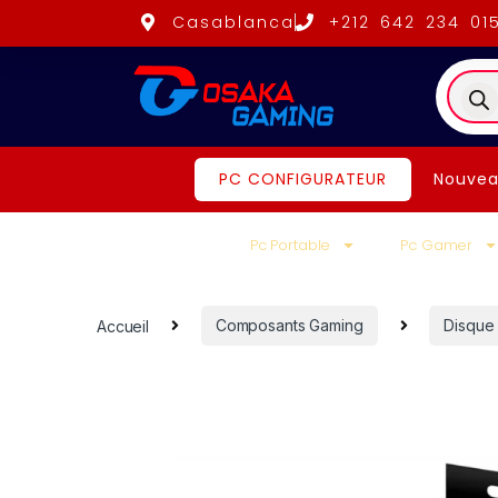
Casablanca
+212 642 234 01
PC CONFIGURATEUR
Nouvea
Pc Portable
Pc Gamer
Accueil
Composants Gaming
Disque