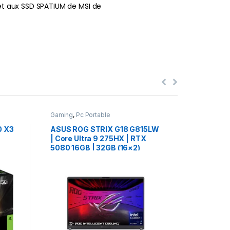
et aux SSD SPATIUM de MSI de
Gaming
,
Pc Portable
Gaming
,
Pc
0 X3
ASUS ROG STRIX G18 G815LW
HP OMEN
| Core Ultra 9 275HX | RTX
Ryzen AI
5080 16GB | 32GB (16×2)
16GB | 3
DDR5 | 1TB NVMe | 18″
AZERTY 
د.م.
26
WQXGA 240Hz | QWERTY RGB
240Hz |
| NEUF
Comp