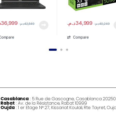
.
36,999
د.م.
34,999
د.م.
42,549
د.م.
40,249
Compare
Compare
Casablanca
: 5 Rue de Gascogne, Casablanca 20250
Rabat
: Av. de la Résistance, Rabat 10999
Oujda
: 1 er Etage N° 27, Kissariat Koulali, Rte Tayret, Ouj