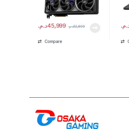
د.م.
45,999
د.م
د.م.
52,899
Compare