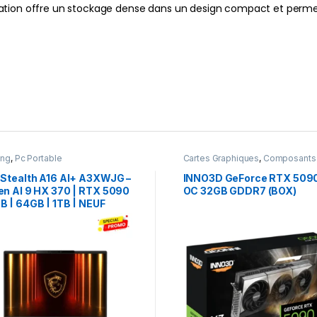
ration offre un stockage dense dans un design compact et perm
ing
,
Pc Portable
Cartes Graphiques
,
Composants
Gaming
,
NVIDIA
 Stealth A16 AI+ A3XWJG –
INNO3D GeForce RTX 509
en AI 9 HX 370 | RTX 5090
OC 32GB GDDR7 (BOX)
B | 64GB | 1TB | NEUF