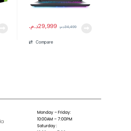
د.م.
29,999
د.م.
34,499
Compare
Monday – Friday:
10:00AM – 7:00PM
da
Saturday :