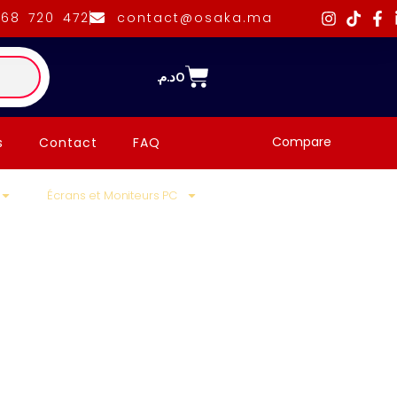
668 720 472
contact@osaka.ma
د.م.
0
Compare
s
Contact
FAQ
Écrans et Moniteurs PC