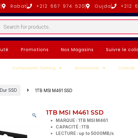
5
Rabat
+212 667 974 520
Oujda
+212 
uté
Promotions
Nos Magasins
Suivre le coli
Composants Gaming
Accessoires
Console
 Dur SSD
1TB MSI M461 SSD
1TB MSI M461 SSD
MARQUE : 1TB MSI M461
CAPACITÉ : 1TB
LECTURE : up to 5000MB/s