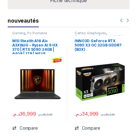
Fiche technique
nouveautés
Gaming
,
Pc Portable
Cartes Graphiques
,
Composants Gaming
,
NVIDIA
MSI Stealth A16 AI+
INNO3D GeForce RTX
A3XWJG – Ryzen AI 9 HX
5090 X3 OC 32GB GDDR7
370 | RTX 5090 24GB |
(BOX)
64GB | 1TB | NEUF
د.م.
36,999
د.م.
34,999
د.م.
42,549
د.م.
40,249
Compare
Compare