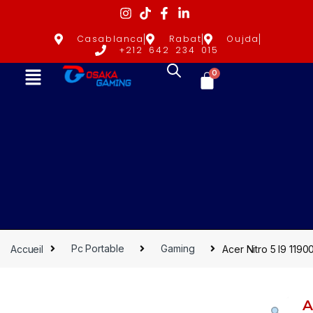
Casablanca
Rabat
Oujda
+212 642 234 015
0
Accueil
Pc Portable
Gaming
Acer Nitro 5 I9 11
A