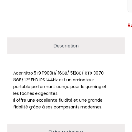
R
Description
Acer Nitro 5 I9 11900H/ 16GB/ 512GB/ RTX 3070
8GB/ 17″ FHD IPS 144Hz est un ordinateur
portable performant conçu pour le gaming et
les tâches exigeantes.
Il offre une excellente fluidité et une grande
fiabilité grâce à ses composants modernes.