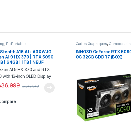
ing
,
Pc Portable
Cartes Graphiques
,
Composants
Gaming
,
NVIDIA
 Stealth A16 AI+ A3XWJG –
INNO3D GeForce RTX 509
en AI 9 HX 370 | RTX 5090
OC 32GB GDDR7 (BOX)
B | 64GB | 1TB | NEUF
.
36,999
د.م.
42,549
Compare