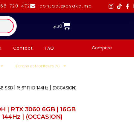
668 720 472
contact@osaka.ma
د.م.
0
Compare
s
Contact
FAQ
Écrans et Moniteurs PC
GB SSD | 15.6″ FHD 144Hz | (OCCASION)
50H | RTX 3060 6GB | 16GB
D 144Hz | (OCCASION)