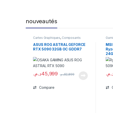
nouveautés
Cartes Graphiques
,
Composants
Gam
Gaming
,
NVIDIA
ASUS ROG ASTRAL GEFORCE
MSI
RTX 5090 32GB OC GDDR7
Ryz
24G
د.م.
45,999
د.م
د.م.
52,899
Compare