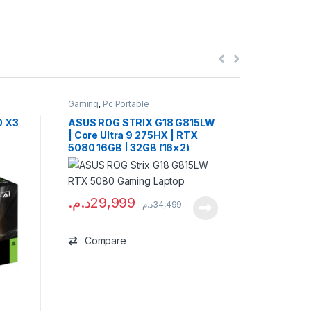
Gaming
,
Pc Portable
Gaming
,
Pc
0 X3
ASUS ROG STRIX G18 G815LW
HP OMEN
| Core Ultra 9 275HX | RTX
Ryzen AI
5080 16GB | 32GB (16×2)
16GB | 3
DDR5 | 1TB NVMe | 18″
AZERTY 
د.م.
26
WQXGA 240Hz | QWERTY RGB
240Hz |
| NEUF
د.م.
29,999
د.م.
34,499
Comp
Compare