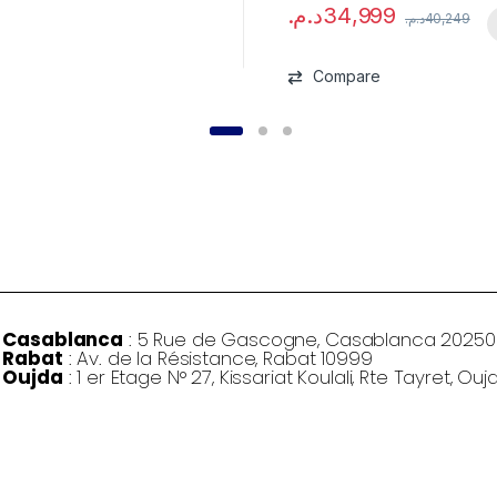
د.م.
34,999
د.م.
40,249
Compare
Casablanca
: 5 Rue de Gascogne, Casablanca 20250
Rabat
: Av. de la Résistance, Rabat 10999
Oujda
: 1 er Etage N° 27, Kissariat Koulali, Rte Tayret, Ouj