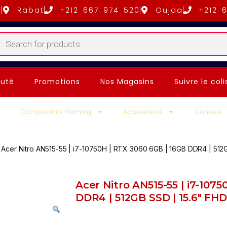
5
Rabat
+212 667 974 520
Oujda
+212 
uté
Promotions
Nos Magasins
Suivre le coli
Composants Gaming
Accessoires
Console
Acer Nitro AN515-55 | i7-10750H | RTX 3060 6GB | 16GB DDR4 | 512
Acer Nitro AN515-55 | i7-107
DDR4 | 512GB SSD | 15.6″ FH