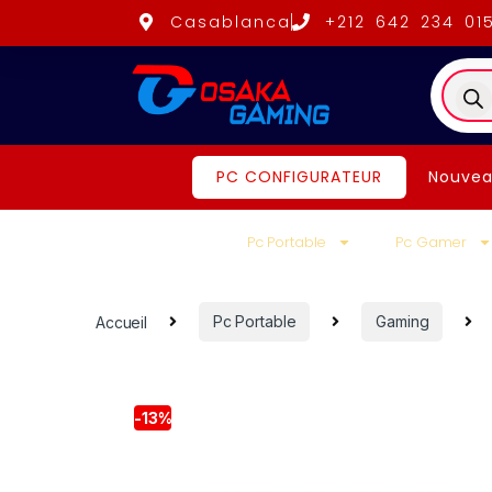
Casablanca
+212 642 234 01
PC CONFIGURATEUR
Nouvea
Pc Portable
Pc Gamer
Accueil
Pc Portable
Gaming
-
13%