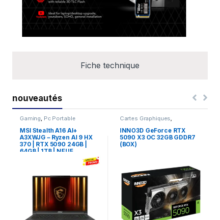
Fiche technique
nouveautés
Gaming
,
Pc Portable
Cartes Graphiques
,
Composants Gaming
,
NVIDIA
MSI Stealth A16 AI+
INNO3D GeForce RTX
A3XWJG – Ryzen AI 9 HX
5090 X3 OC 32GB GDDR7
370 | RTX 5090 24GB |
(BOX)
64GB | 1TB | NEUF