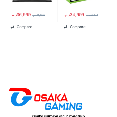
د.م.
36,999
د.م.
34,999
د.م.
42,549
د.م.
40,249
Compare
Compare
Osaka Gaming
est un
magasin