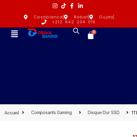
Casablanca
Rabat
Oujda
+212 642 234 015
0
Accueil
Composants Gaming
Disque Dur SSD
1T