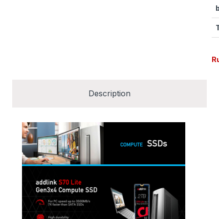
R
Description