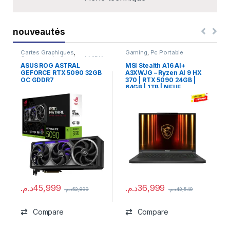
nouveautés
Cartes Graphiques
,
Gaming
,
Pc Portable
Composants Gaming
,
NVIDIA
ASUS ROG ASTRAL
MSI Stealth A16 AI+
GEFORCE RTX 5090 32GB
A3XWJG – Ryzen AI 9 HX
OC GDDR7
370 | RTX 5090 24GB |
64GB | 1TB | NEUF
د.م.
45,999
د.م.
36,999
د.م.
52,899
د.م.
42,549
Compare
Compare