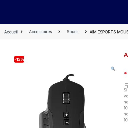
Accueil
Accessoires
Souris
AIM ESPORTS MOUSE
A
-
13%
م
Si
vo
ne
10
no
10