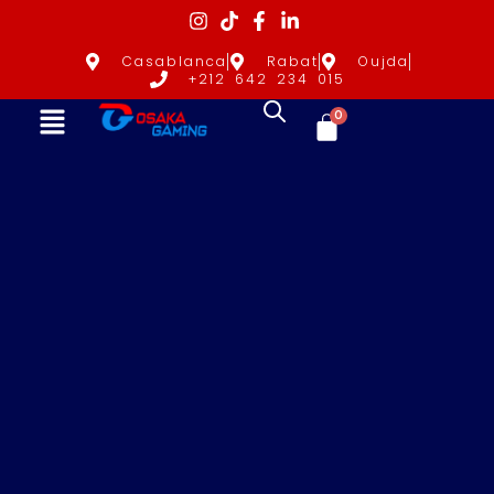
Casablanca
Rabat
Oujda
+212 642 234 015
0