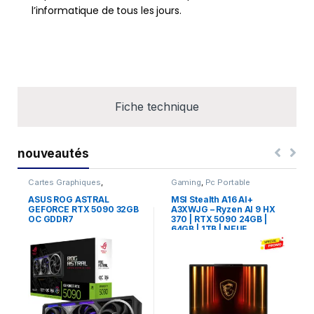
l’informatique de tous les jours.
Fiche technique
nouveautés
Cartes Graphiques
,
Gaming
,
Pc Portable
Composants Gaming
,
NVIDIA
ASUS ROG ASTRAL
MSI Stealth A16 AI+
GEFORCE RTX 5090 32GB
A3XWJG – Ryzen AI 9 HX
OC GDDR7
370 | RTX 5090 24GB |
64GB | 1TB | NEUF