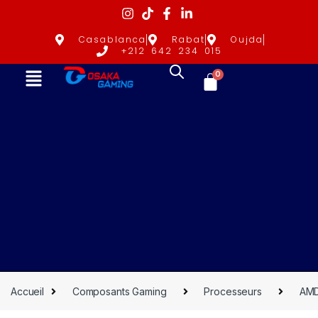
Casablanca
Rabat
Oujda
+212 642 234 015
0
Accueil
Composants Gaming
Processeurs
AM