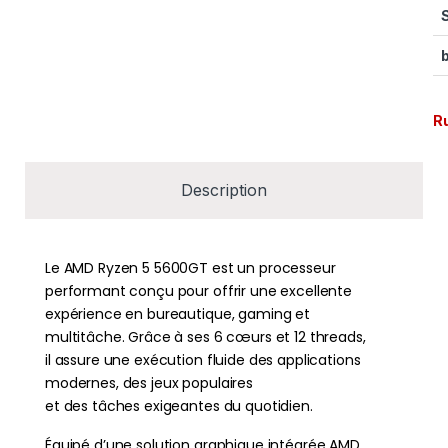
R
Description
Le AMD Ryzen 5 5600GT est un processeur
performant conçu pour offrir une excellente
expérience en bureautique, gaming et
multitâche. Grâce à ses 6 cœurs et 12 threads,
il assure une exécution fluide des applications
modernes, des jeux populaires
et des tâches exigeantes du quotidien.
Équipé d’une solution graphique intégrée AMD