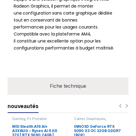
Radeon Graphics, il permet de monter
une configuration sans carte graphique dédiée
tout en conservant de bonnes
performances pour les usages courants.
Compatible avec la plateforme AM4,
il constitue une excellente option pour les
configurations performantes à budget maîtrisé.
Fiche technique
nouveautés
Gaming
,
Pc Portable
Cartes Graphiques
,
Composants Gaming
,
NVIDIA
MSI Stealth A16 AI+
INNO3D GeForce RTX
A3XWJG – Ryzen AI 9 HX
5090 X3 OC 32GB GDDR7
370 | RTX 5090 24GB |
(BOX)