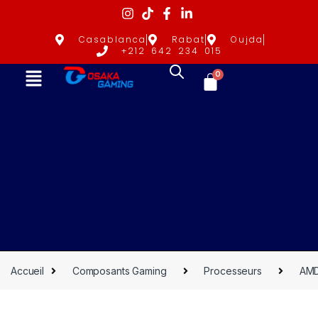
Casablanca
Rabat
Oujda
+212 642 234 015
0
Accueil
Composants Gaming
Processeurs
AM