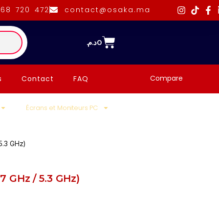
668 720 472
contact@osaka.ma
د.م.
0
Compare
s
Contact
FAQ
Écrans et Moniteurs PC
5.3 GHz)
 GHz / 5.3 GHz)