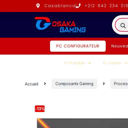
Casablanca
+212 642 234 01
PC CONFIGURATEUR
Nouvea
Pc Portable
Pc Gamer
Accueil
Composants Gaming
Proces
-
13%