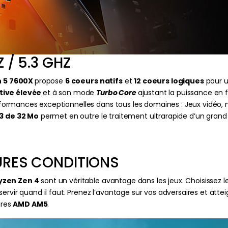
 / 5.3 GHZ
n 5 7600X
propose
6 coeurs natifs
et
12 coeurs logiques
pour u
tive élevée
et à son mode
Turbo Core
ajustant la puissance en 
formances exceptionnelles dans tous les domaines : Jeux vidéo, mu
3 de 32 Mo
permet en outre le traitement ultrarapide d’un grand
URES CONDITIONS
yzen Zen 4
sont un véritable avantage dans les jeux. Choisisse
servir quand il faut. Prenez l’avantage sur vos adversaires et at
ères
AMD AM5
.