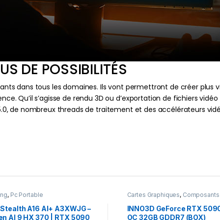
US DE POSSIBILITÉS
nts dans tous les domaines. Ils vont permettront de créer plus vit
 Qu’il s’agisse de rendu 3D ou d’exportation de fichiers vidéo 
e 5.0, de nombreux threads de traitement et des accélérateurs vid
ing
,
Pc Portable
Cartes Graphiques
,
Composants
Gaming
,
NVIDIA
 Stealth A16 AI+ A3XWJG –
INNO3D GeForce RTX 509
en AI 9 HX 370 | RTX 5090
OC 32GB GDDR7 (BOX)