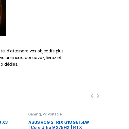
e, d’atteindre vos objectifs plus
volumineux, concevez, livrez et
éo dédiés.
Gaming
,
Pc Portable
Gaming
,
Pc
0 X3
ASUS ROG STRIX G18 G815LW
HP OMEN
| Core Ultra 9 275HX | RTX
Ryzen AI