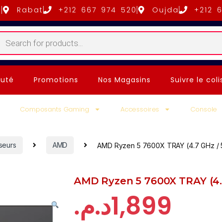
5
Rabat
+212 667 974 520
Oujda
+212 
uté
Promotions
Nos Magasins
Suivre le coli
Composants Gaming
Accessoires
Console
seurs
AMD
AMD Ryzen 5 7600X TRAY (4.7 GHz / 
AMD Ryzen 5 7600X TRAY (4.7
د.م.
1,899