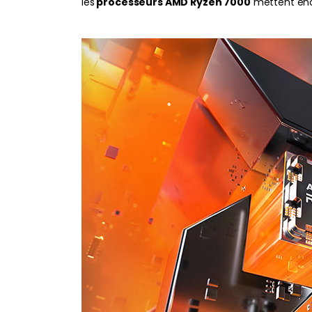
les
processeurs AMD Ryzen 7000
mettent encor