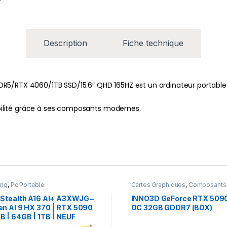
Description
Fiche technique
DR5/RTX 4060/1TB SSD/15.6″ QHD 165HZ est un ordinateur portabl
iabilité grâce à ses composants modernes.
ing
,
Pc Portable
Cartes Graphiques
,
Composants
Gaming
,
NVIDIA
 Stealth A16 AI+ A3XWJG –
INNO3D GeForce RTX 509
en AI 9 HX 370 | RTX 5090
OC 32GB GDDR7 (BOX)
B | 64GB | 1TB | NEUF