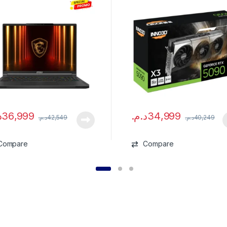
.
36,999
د.م.
34,999
د.م.
42,549
د.م.
40,249
Compare
Compare