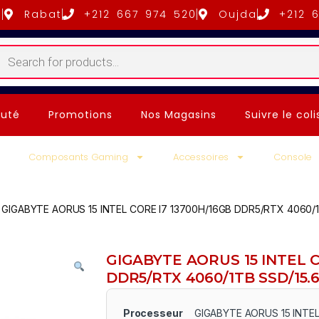
5
Rabat
+212 667 974 520
Oujda
+212 
uté
Promotions
Nos Magasins
Suivre le coli
Composants Gaming
Accessoires
Console
GIGABYTE AORUS 15 INTEL CORE I7 13700H/16GB DDR5/RTX 4060/1
GIGABYTE AORUS 15 INTEL C
DDR5/RTX 4060/1TB SSD/15.
Processeur
GIGABYTE AORUS 15 INTEL