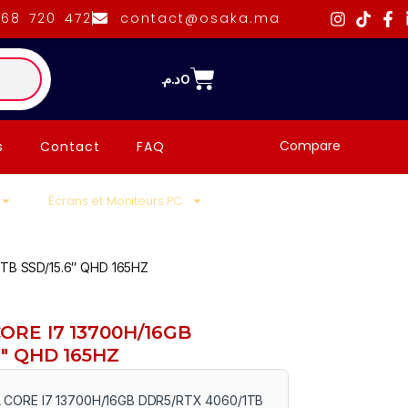
668 720 472
contact@osaka.ma
د.م.
0
Compare
s
Contact
FAQ
Écrans et Moniteurs PC
TB SSD/15.6″ QHD 165HZ
ORE I7 13700H/16GB
6″ QHD 165HZ
 CORE I7 13700H/16GB DDR5/RTX 4060/1TB