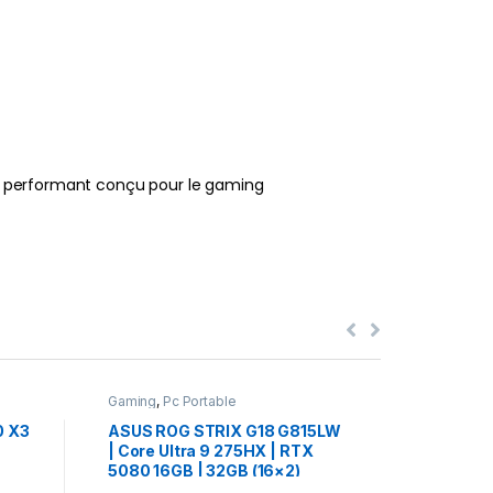
e performant conçu pour le gaming
Gaming
,
Pc Portable
Gaming
,
Pc
0 X3
ASUS ROG STRIX G18 G815LW
HP OMEN
| Core Ultra 9 275HX | RTX
Ryzen AI
5080 16GB | 32GB (16×2)
16GB | 3
DDR5 | 1TB NVMe | 18″
AZERTY 