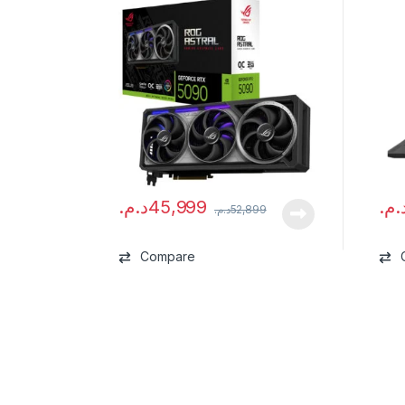
د.م.
45,999
د.م
د.م.
52,899
Compare