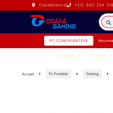
Casablanca
+212 642 234 01
PC CONFIGURATEUR
Nouvea
Pc Portable
Pc Gamer
Accueil
Pc Portable
Gaming