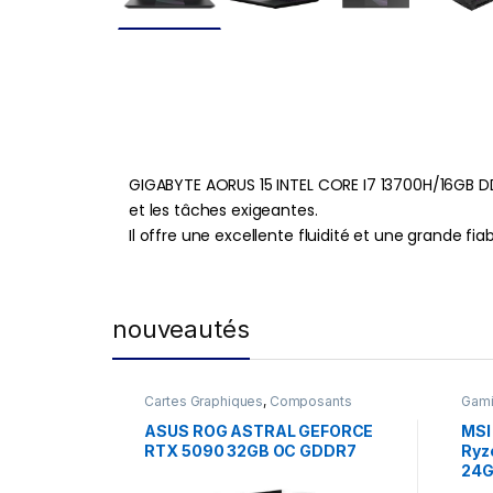
GIGABYTE AORUS 15 INTEL CORE I7 13700H/16GB D
et les tâches exigeantes.
Il offre une excellente fluidité et une grande f
nouveautés
Cartes Graphiques
,
Composants
Gam
Gaming
,
NVIDIA
ASUS ROG ASTRAL GEFORCE
MSI
RTX 5090 32GB OC GDDR7
Ryz
24G