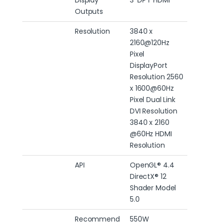
Outputs
Resolution
3840 x
2160@120Hz
Pixel
DisplayPort
Resolution 2560
x 1600@60Hz
Pixel Dual Link
DVI Resolution
3840 x 2160
@60Hz HDMI
Resolution
API
OpenGL® 4.4
DirectX® 12
Shader Model
5.0
Recommend
550W