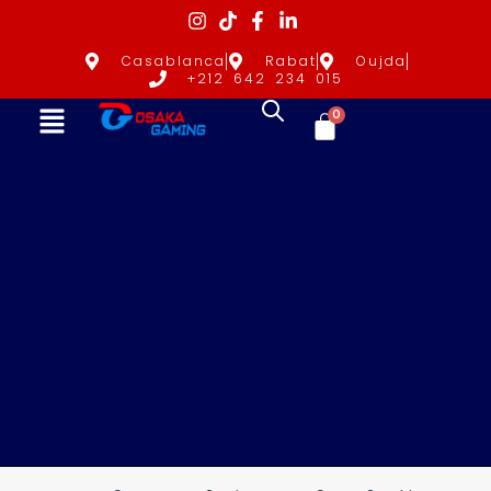
Casablanca
Rabat
Oujda
+212 642 234 015
0