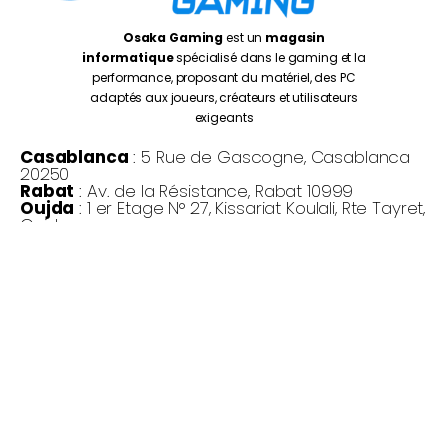
Osaka Gaming
est un
magasin
informatique
spécialisé dans le gaming et la
performance, proposant du matériel, des PC
adaptés aux joueurs, créateurs et utilisateurs
exigeants
Casablanca
: 5 Rue de Gascogne, Casablanca
20250
Rabat
: Av. de la Résistance, Rabat 10999
Oujda
: 1 er Etage N° 27, Kissariat Koulali, Rte Tayret,
Oujda
Monday – Friday:
10:00AM – 7:00PM
Saturday :
10:30PM – 7:00PM
©
Osaka Gaming 2026
- Tous droits réservés
Copyright © 2026 Osaka Gaming Maroc | Propulsé par Osaka
Gaming Maroc