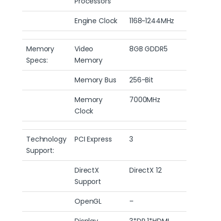
Processors
Engine Clock
1168~1244MHz
Memory
Video
8GB GDDR5
Specs:
Memory
Memory Bus
256-Bit
Memory
7000MHz
Clock
Technology
PCI Express
3
Support:
DirectX
DirectX 12
Support
OpenGL
–
Display
3*DP 1*HDMI