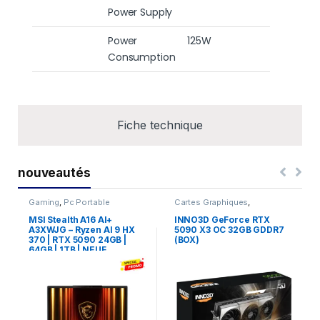
Power Supply
Power
125W
Consumption
Fiche technique
nouveautés
Gaming
,
Pc Portable
Cartes Graphiques
,
Composants Gaming
,
NVIDIA
MSI Stealth A16 AI+
INNO3D GeForce RTX
A3XWJG – Ryzen AI 9 HX
5090 X3 OC 32GB GDDR7
370 | RTX 5090 24GB |
(BOX)
64GB | 1TB | NEUF