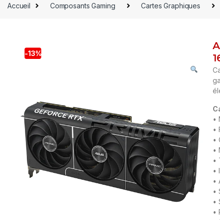
Accueil
Composants Gaming
Cartes Graphiques
A
-
13%
1
Ca
ga
él
C
• 
• 
• 
• 
• 
• 
• 
• 
• 
• 