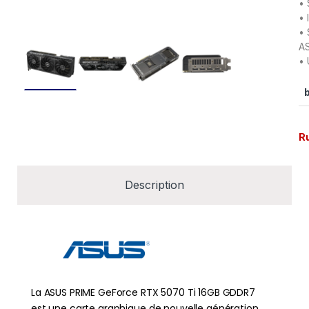
• 
• 
• 
A
• 
R
Description
La ASUS PRIME GeForce RTX 5070 Ti 16GB GDDR7
est une carte graphique de nouvelle génération