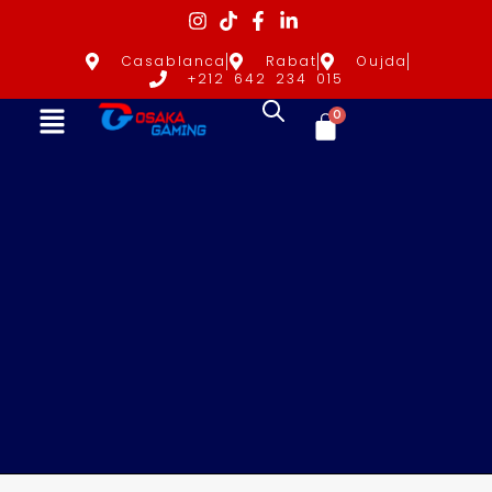
Casablanca
Rabat
Oujda
+212 642 234 015
0