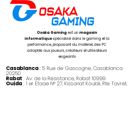
Osaka Gaming
est un
magasin
informatique
spécialisé dans le gaming et la
performance, proposant du matériel, des PC
adaptés aux joueurs, créateurs et utilisateurs
exigeants
Casablanca
: 5 Rue de Gascogne, Casablanca
20250
Rabat
: Av. de la Résistance, Rabat 10999
Oujda
: 1 er Etage N° 27, Kissariat Koulali, Rte Tayret,
Oujda
Monday – Friday:
10:00AM – 7:00PM
Saturday :
10:30PM – 7:00PM