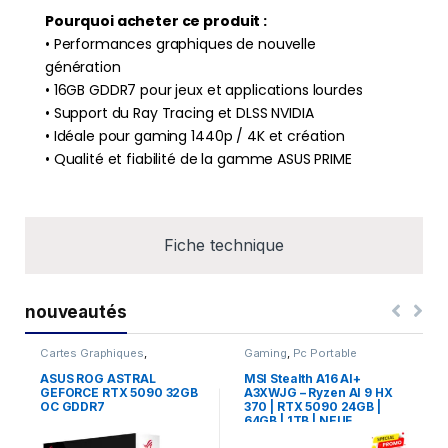
Pourquoi acheter ce produit :
• Performances graphiques de nouvelle
génération
• 16GB GDDR7 pour jeux et applications lourdes
• Support du Ray Tracing et DLSS NVIDIA
• Idéale pour gaming 1440p / 4K et création
• Qualité et fiabilité de la gamme ASUS PRIME
Fiche technique
nouveautés
Cartes Graphiques
,
Gaming
,
Pc Portable
Composants Gaming
,
NVIDIA
ASUS ROG ASTRAL
MSI Stealth A16 AI+
GEFORCE RTX 5090 32GB
A3XWJG – Ryzen AI 9 HX
OC GDDR7
370 | RTX 5090 24GB |
64GB | 1TB | NEUF