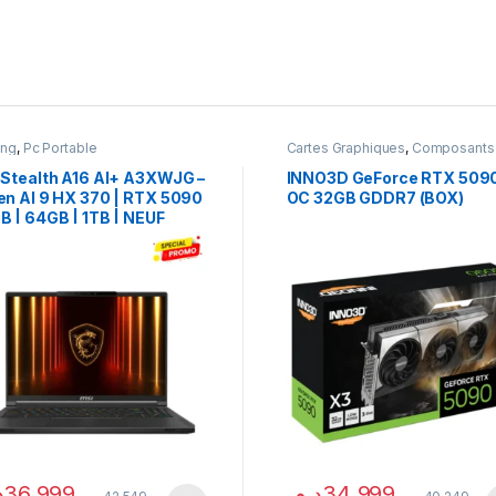
ing
,
Pc Portable
Cartes Graphiques
,
Composants
Gaming
,
NVIDIA
 Stealth A16 AI+ A3XWJG –
INNO3D GeForce RTX 509
en AI 9 HX 370 | RTX 5090
OC 32GB GDDR7 (BOX)
B | 64GB | 1TB | NEUF
.
36,999
د.م.
34,999