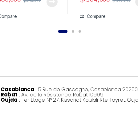
د.م.
42,549
د.م.
40,249
Compare
Compare
Casablanca
: 5 Rue de Gascogne, Casablanca 20250
Rabat
: Av. de la Résistance, Rabat 10999
Oujda
: 1 er Etage N° 27, Kissariat Koulali, Rte Tayret, Ouj