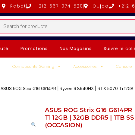
5
Rabat
+212 667 974 520
Oujda
+212 
uté
Promotions
Nos Magasins
Suivre le coli
Composants Gaming
Accessoires
Console
ASUS ROG Strix G16 G614PR | Ryzen 9 8940HX | RTX 5070 Ti 12GB
ASUS ROG Strix G16 G614PR 
Ti 12GB | 32GB DDR5 | 1TB S
(OCCASION)