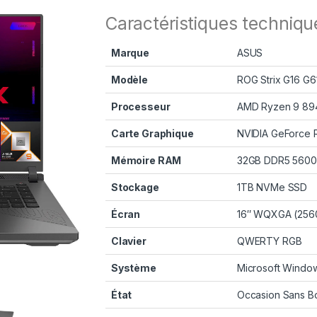
Caractéristiques techniqu
Marque
ASUS
Modèle
ROG Strix G16 G
Processeur
AMD Ryzen 9 894
Carte Graphique
NVIDIA GeForce 
Mémoire RAM
32GB DDR5 5600
Stockage
1TB NVMe SSD
Écran
16″ WQXGA (256
Clavier
QWERTY RGB
Système
Microsoft Window
État
Occasion Sans Bo