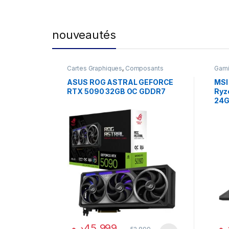
nouveautés
Cartes Graphiques
,
Composants
Gam
Gaming
,
NVIDIA
ASUS ROG ASTRAL GEFORCE
MSI
RTX 5090 32GB OC GDDR7
Ryz
24G
د.م.
45,999
د.م