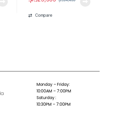
د.م.
34,499
Compare
Monday – Friday:
10:00AM – 7:00PM
da
Saturday :
10:30PM – 7:00PM