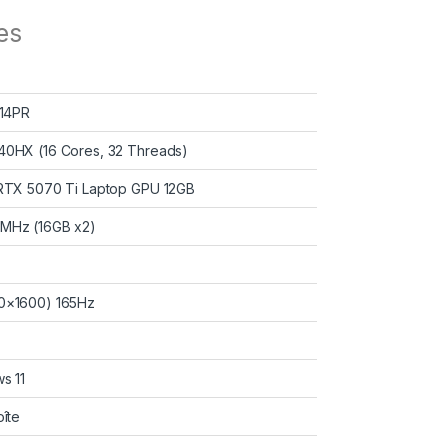
es
614PR
0HX (16 Cores, 32 Threads)
RTX 5070 Ti Laptop GPU 12GB
MHz (16GB x2)
0×1600) 165Hz
s 11
îte