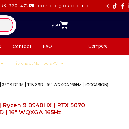
668 720 472
contact@osaka.ma
د.م.
0
Compare
s
Contact
FAQ
Écrans et Moniteurs PC
 | 32GB DDR5 | 1TB SSD | 16″ WQXGA 165Hz | (OCCASION)
| Ryzen 9 8940HX | RTX 5070
SD | 16″ WQXGA 165Hz |