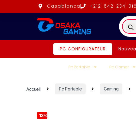
Casablanca
+212 642 234 01
PC CONFIGURATEUR
Nouvea
Pc Portable
Pc Gamer
Accueil
Pc Portable
Gaming
-
13%