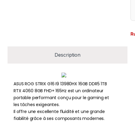
R
Description
ASUS ROG STRIX G16 I9 13980HX 16GB DDR5 1TB
RTX 4060 8GB FHD+ 165Hz est un ordinateur
portable performant conçu pour le gaming et
les tâches exigeantes.
Il offre une excellente fluidité et une grande
fiabilité grâce à ses composants modernes.