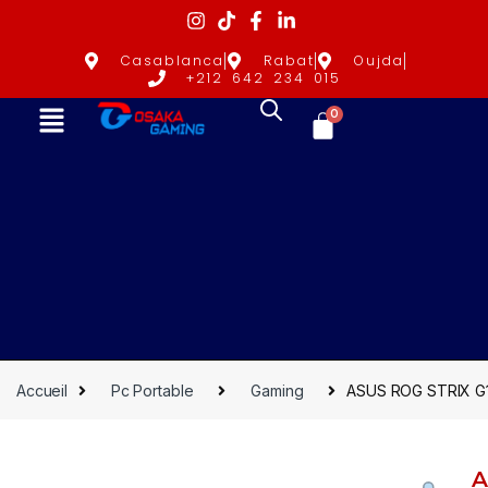
Casablanca
Rabat
Oujda
+212 642 234 015
0
Accueil
Pc Portable
Gaming
ASUS ROG STRIX G1
A