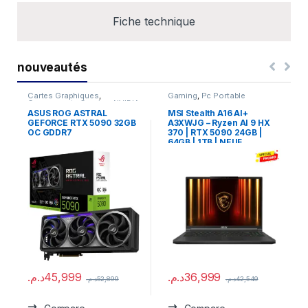
Fiche technique
nouveautés
Cartes Graphiques
,
Gaming
,
Pc Portable
Composants Gaming
,
NVIDIA
ASUS ROG ASTRAL
MSI Stealth A16 AI+
GEFORCE RTX 5090 32GB
A3XWJG – Ryzen AI 9 HX
OC GDDR7
370 | RTX 5090 24GB |
64GB | 1TB | NEUF
د.م.
45,999
د.م.
36,999
د.م.
52,899
د.م.
42,549