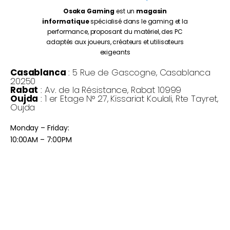
Osaka Gaming
est un
magasin
informatique
spécialisé dans le gaming et la
performance, proposant du matériel, des PC
adaptés aux joueurs, créateurs et utilisateurs
exigeants
Casablanca
: 5 Rue de Gascogne, Casablanca
20250
Rabat
: Av. de la Résistance, Rabat 10999
Oujda
: 1 er Etage N° 27, Kissariat Koulali, Rte Tayret,
Oujda
Monday – Friday:
10:00AM – 7:00PM
Saturday :
10:30PM – 7:00PM
©
Osaka Gaming 2026
- Tous droits réservés
Copyright © 2026 Osaka Gaming Maroc | Propulsé par Osaka
Gaming Maroc