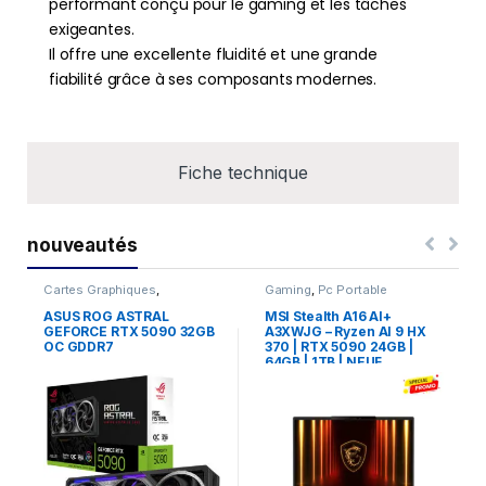
performant conçu pour le gaming et les tâches
exigeantes.
Il offre une excellente fluidité et une grande
fiabilité grâce à ses composants modernes.
Fiche technique
nouveautés
Cartes Graphiques
,
Gaming
,
Pc Portable
Composants Gaming
,
NVIDIA
ASUS ROG ASTRAL
MSI Stealth A16 AI+
GEFORCE RTX 5090 32GB
A3XWJG – Ryzen AI 9 HX
OC GDDR7
370 | RTX 5090 24GB |
64GB | 1TB | NEUF