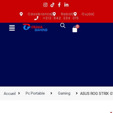
Casablanca
Rabat
Oujda
+212 642 234 015
0
Accueil
Pc Portable
Gaming
ASUS ROG STRIX G1