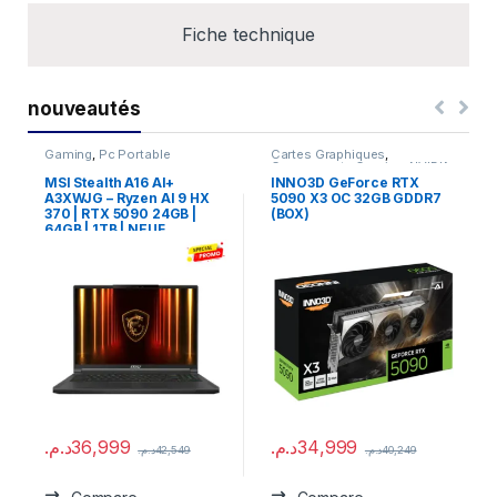
Fiche technique
nouveautés
Gaming
,
Pc Portable
Cartes Graphiques
,
Composants Gaming
,
NVIDIA
MSI Stealth A16 AI+
INNO3D GeForce RTX
A3XWJG – Ryzen AI 9 HX
5090 X3 OC 32GB GDDR7
370 | RTX 5090 24GB |
(BOX)
64GB | 1TB | NEUF
د.م.
36,999
د.م.
34,999
د.م.
42,549
د.م.
40,249