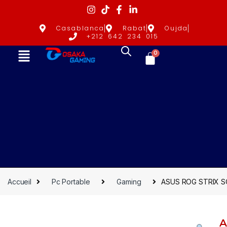
Casablanca
Rabat
Oujda
+212 642 234 015
0
Accueil
Pc Portable
Gaming
ASUS ROG STRIX S
A