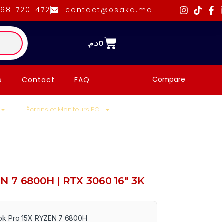
668 720 472
contact@osaka.ma
د.م.
0
Compare
s
Contact
FAQ
Écrans et Moniteurs PC
N 7 6800H | RTX 3060 16″ 3K
ok Pro 15X RYZEN 7 6800H