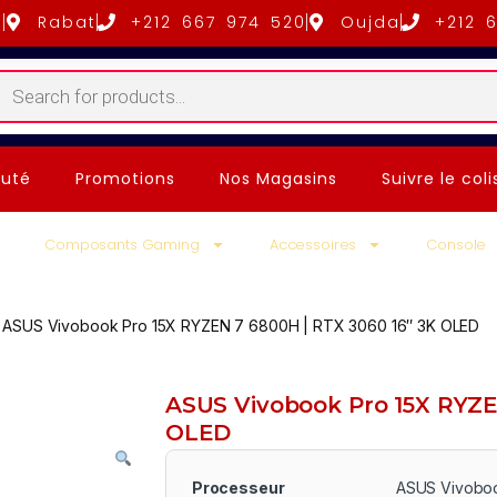
5
Rabat
+212 667 974 520
Oujda
+212 
uté
Promotions
Nos Magasins
Suivre le coli
Composants Gaming
Accessoires
Console
ASUS Vivobook Pro 15X RYZEN 7 6800H | RTX 3060 16″ 3K OLED
ASUS Vivobook Pro 15X RYZE
OLED
Processeur
ASUS Vivobo