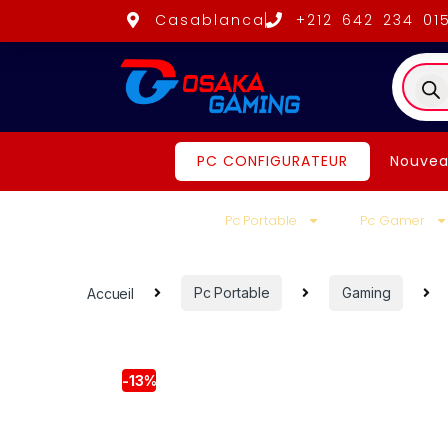
Casablanca
+212 642 234 01
PC CONFIGURATEUR
Nouvea
Pc Portable
Pc Gamer
Accueil
Pc Portable
Gaming
-
13%