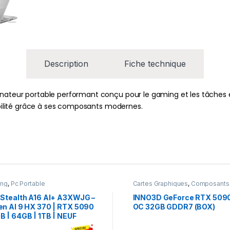
Description
Fiche technique
inateur portable performant conçu pour le gaming et les tâches 
iabilité grâce à ses composants modernes.
ing
,
Pc Portable
Cartes Graphiques
,
Composants
Gaming
,
NVIDIA
 Stealth A16 AI+ A3XWJG –
INNO3D GeForce RTX 509
en AI 9 HX 370 | RTX 5090
OC 32GB GDDR7 (BOX)
B | 64GB | 1TB | NEUF