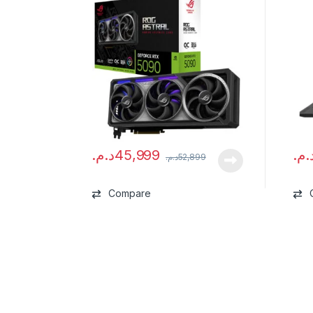
د.م.
45,999
د.م
د.م.
52,899
Compare