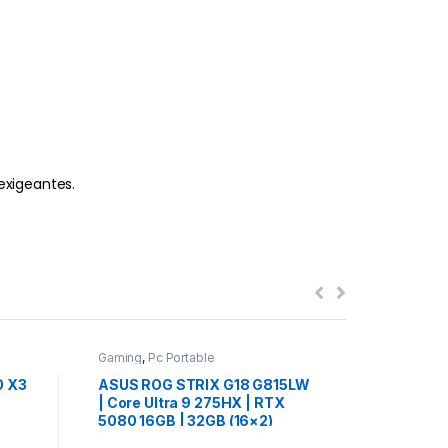
exigeantes.
Gaming
,
Pc Portable
Gaming
,
Pc
0 X3
ASUS ROG STRIX G18 G815LW
HP OMEN
| Core Ultra 9 275HX | RTX
Ryzen AI
5080 16GB | 32GB (16×2)
16GB | 3
DDR5 | 1TB NVMe | 18″
AZERTY 