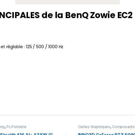
CIPALES de la BenQ Zowie EC2
t réglable : 125 / 500 / 1000 Hz
ing
,
Pc Portable
Cartes Graphiques
,
Composants
Gaming
,
NVIDIA
 Stealth A16 AI+ A3XWJG –
INNO3D GeForce RTX 509