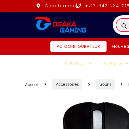
Casablanca
+212 642 234 01
PC CONFIGURATEUR
Nouvea
Pc Portable
Pc Gamer
Accueil
Accessoires
Souris