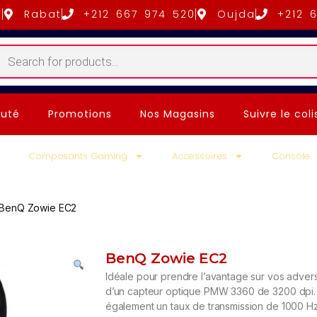
5
Rabat
+212 667 974 520
Oujda
+212 
uté
Promotions
Nos Magasins
Suivre le coli
Composants Gaming
Accessoires
Console
BenQ Zowie EC2
BenQ Zowie EC2
Idéale pour prendre l’avantage sur vos adver
d’un capteur optique PMW 3360 de 3200 dpi. O
également un taux de transmission de 1000 H