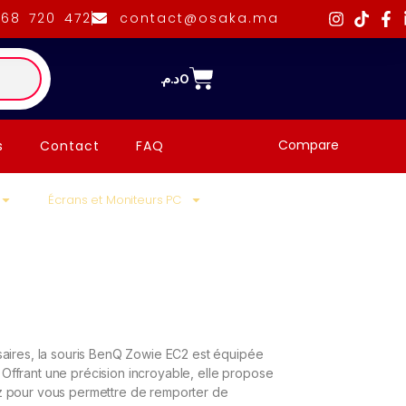
668 720 472
contact@osaka.ma
د.م.
0
Compare
s
Contact
FAQ
Écrans et Moniteurs PC
saires, la souris BenQ Zowie EC2 est équipée
ffrant une précision incroyable, elle propose
z pour vous permettre de remporter de