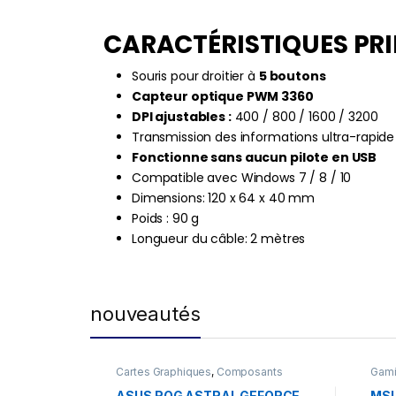
CARACTÉRISTIQUES PRIN
Souris pour droitier à
5 boutons
Capteur optique PWM 3360
DPI ajustables :
400 / 800 / 1600 / 3200
Transmission des informations ultra-rapide e
Fonctionne sans aucun pilote en USB
Compatible avec Windows 7 / 8 / 10
Dimensions: 120 x 64 x 40 mm
Poids : 90 g
Longueur du câble: 2 mètres
nouveautés
Cartes Graphiques
,
Composants
Gam
Gaming
,
NVIDIA
ASUS ROG ASTRAL GEFORCE
MSI