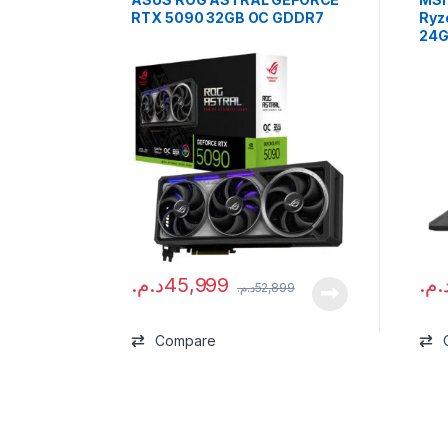
RTX 5090 32GB OC GDDR7
Ryz
24G
د.م.
45,999
د.م
د.م.
52,899
Compare