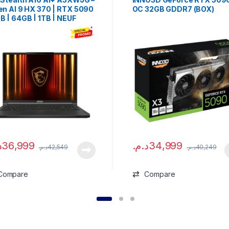
en AI 9 HX 370 | RTX 5090
OC 32GB GDDR7 (BOX)
B | 64GB | 1TB | NEUF
.
36,999
د.م.
34,999
د.م.
42,549
د.م.
40,249
Compare
Compare