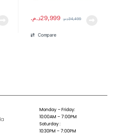
د.م.
29,999
د.م.
34,499
Compare
Monday – Friday:
10:00AM – 7:00PM
da
Saturday :
10:30PM – 7:00PM