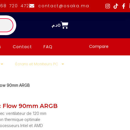
668 720 472
contact@osaka.ma
د.م.
0
Compare
s
Contact
FAQ
Écrans et Moniteurs PC
 Flow 90mm ARGB
tic Flow 90mm ARGB
ec ventilateur de 120 mm
ion thermique optimale
cesseurs Intel et AMD