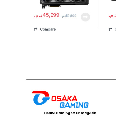
د.م.
45,999
د.م
د.م.
52,899
Compare
Osaka Gaming
est un
magasin