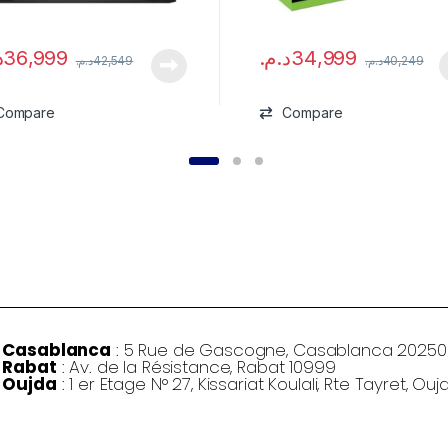
.
36,999
د.م.
34,999
د.م.
42,549
د.م.
40,249
Compare
Compare
Casablanca
: 5 Rue de Gascogne, Casablanca 20250
Rabat
: Av. de la Résistance, Rabat 10999
Oujda
: 1 er Etage N° 27, Kissariat Koulali, Rte Tayret, Ouj