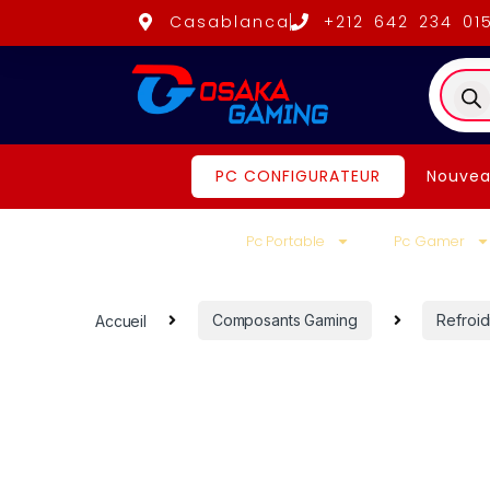
Casablanca
+212 642 234 01
PC CONFIGURATEUR
Nouvea
Pc Portable
Pc Gamer
Accueil
Composants Gaming
Refroi