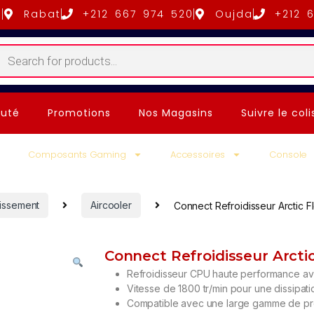
5
Rabat
+212 667 974 520
Oujda
+212 
uté
Promotions
Nos Magasins
Suivre le coli
Composants Gaming
Accessoires
Console
dissement
Aircooler
Connect Refroidisseur Arctic
Connect Refroidisseur Arc
Refroidisseur CPU haute performance av
Vitesse de 1800 tr/min pour une dissipat
Compatible avec une large gamme de pro