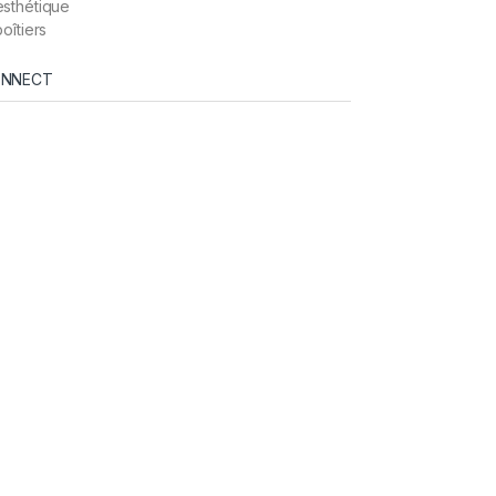
esthétique
oîtiers
NNECT