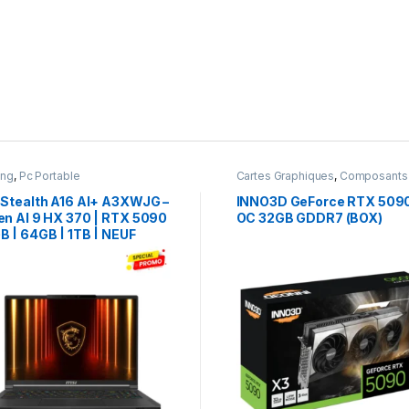
ing
,
Pc Portable
Cartes Graphiques
,
Composants
Gaming
,
NVIDIA
 Stealth A16 AI+ A3XWJG –
INNO3D GeForce RTX 509
en AI 9 HX 370 | RTX 5090
OC 32GB GDDR7 (BOX)
B | 64GB | 1TB | NEUF