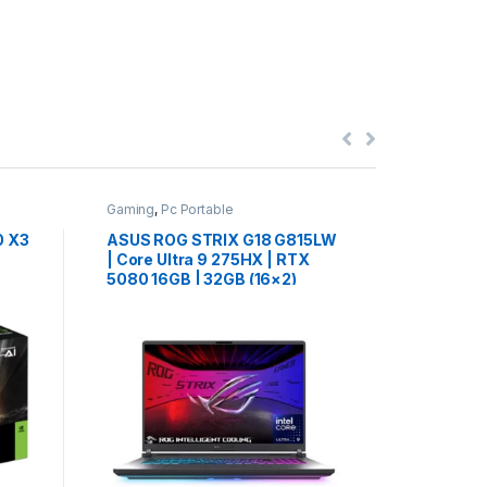
Gaming
,
Pc Portable
Gaming
,
Pc
0 X3
ASUS ROG STRIX G18 G815LW
HP OMEN
| Core Ultra 9 275HX | RTX
Ryzen AI
5080 16GB | 32GB (16×2)
16GB | 3
DDR5 | 1TB NVMe | 18″
AZERTY 
د.م.
26
WQXGA 240Hz | QWERTY RGB
240Hz |
| NEUF
Comp