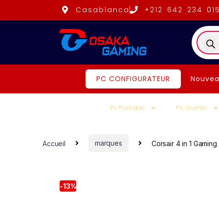
Casablanca
+212 642 234 01
PC CONFIGURATEUR
Nouvea
Pc Portable
Pc Gamer
Accueil
marques
Corsair 4 in 1 Gaming
-
13%