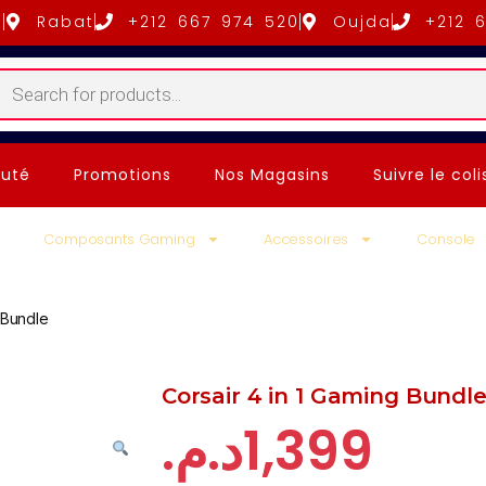
5
Rabat
+212 667 974 520
Oujda
+212 
uté
Promotions
Nos Magasins
Suivre le coli
Composants Gaming
Accessoires
Console
 Bundle
Corsair 4 in 1 Gaming Bundl
د.م.
1,399