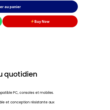
er au panier
Buy Now
u quotidien
patible PC, consoles et mobiles.
ble et conception résistante aux