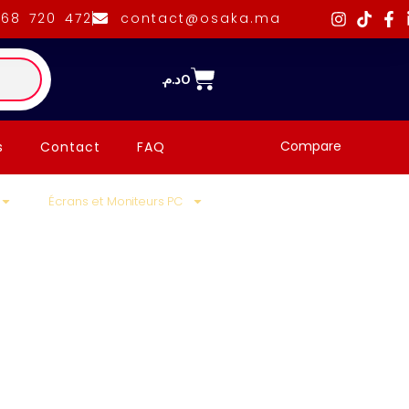
668 720 472
contact@osaka.ma
د.م.
0
Compare
s
Contact
FAQ
Écrans et Moniteurs PC
e