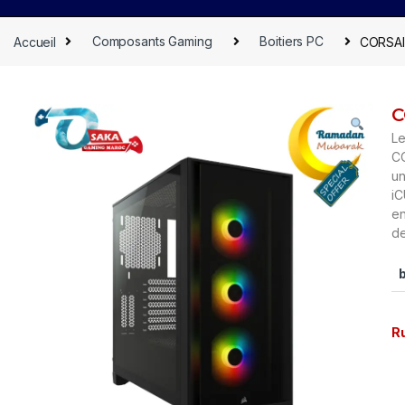
Accueil
Composants Gaming
Boitiers PC
CORSAI
C
Le
CO
un
iC
en
de
R