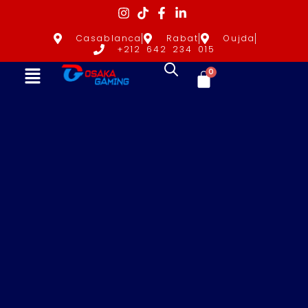
Casablanca
Rabat
Oujda
+212 642 234 015
0