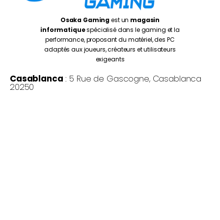
Osaka Gaming
est un
magasin
informatique
spécialisé dans le gaming et la
performance, proposant du matériel, des PC
adaptés aux joueurs, créateurs et utilisateurs
exigeants
Casablanca
: 5 Rue de Gascogne, Casablanca
20250
Rabat
: Av. de la Résistance, Rabat 10999
Oujda
: 1 er Etage N° 27, Kissariat Koulali, Rte Tayret,
Oujda
Monday – Friday:
10:00AM – 7:00PM
Saturday :
10:30PM – 7:00PM
©
Osaka Gaming 2026
- Tous droits réservés
Copyright © 2026 Osaka Gaming Maroc | Propulsé par Osaka