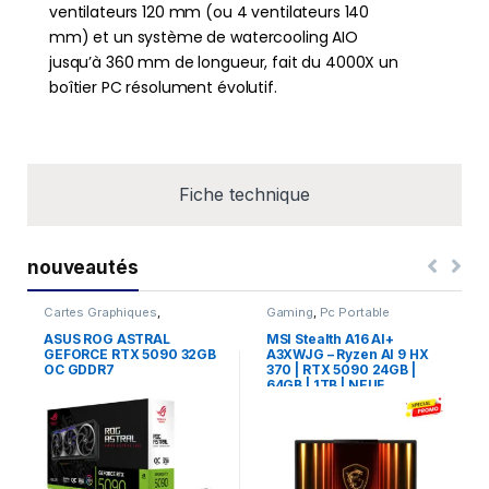
ventilateurs 120 mm (ou 4 ventilateurs 140
mm) et un système de watercooling AIO
jusqu’à 360 mm de longueur, fait du 4000X un
boîtier PC résolument évolutif.
Fiche technique
nouveautés
Cartes Graphiques
,
Gaming
,
Pc Portable
Composants Gaming
,
NVIDIA
ASUS ROG ASTRAL
MSI Stealth A16 AI+
GEFORCE RTX 5090 32GB
A3XWJG – Ryzen AI 9 HX
OC GDDR7
370 | RTX 5090 24GB |
64GB | 1TB | NEUF