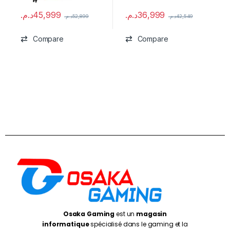
د.م.
45,999
د.م.
36,999
د.م.
52,899
د.م.
42,549
Compare
Compare
Osaka Gaming
est un
magasin
informatique
spécialisé dans le gaming et la