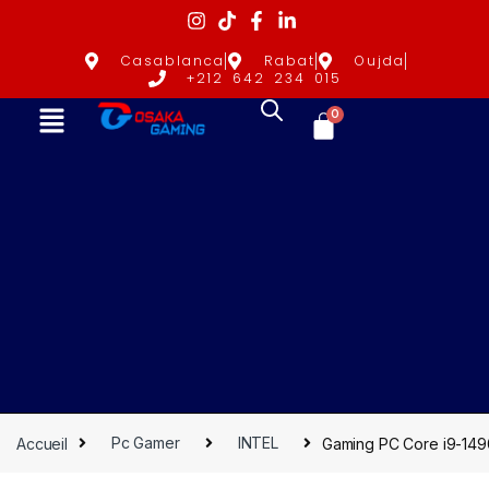
Casablanca
Rabat
Oujda
+212 642 234 015
0
Accueil
Pc Gamer
INTEL
Gaming PC Core i9-14