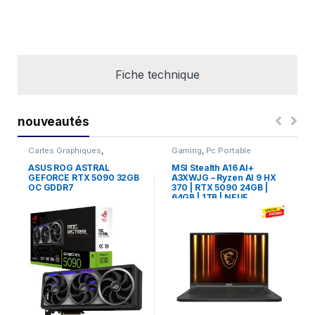
Fiche technique
nouveautés
Cartes Graphiques
,
Gaming
,
Pc Portable
Composants Gaming
,
NVIDIA
ASUS ROG ASTRAL
MSI Stealth A16 AI+
GEFORCE RTX 5090 32GB
A3XWJG – Ryzen AI 9 HX
OC GDDR7
370 | RTX 5090 24GB |
64GB | 1TB | NEUF