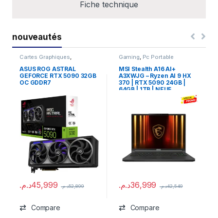
Fiche technique
nouveautés
Cartes Graphiques
,
Gaming
,
Pc Portable
Composants Gaming
,
NVIDIA
ASUS ROG ASTRAL
MSI Stealth A16 AI+
GEFORCE RTX 5090 32GB
A3XWJG – Ryzen AI 9 HX
OC GDDR7
370 | RTX 5090 24GB |
64GB | 1TB | NEUF
د.م.
45,999
د.م.
36,999
د.م.
52,899
د.م.
42,549
Compare
Compare