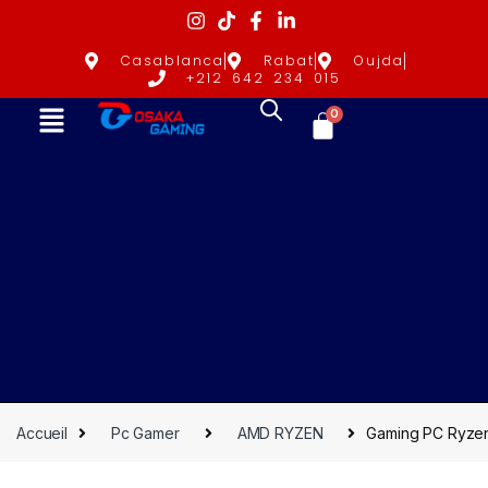
Casablanca
Rabat
Oujda
+212 642 234 015
0
Accueil
Pc Gamer
AMD RYZEN
Gaming PC Ryze