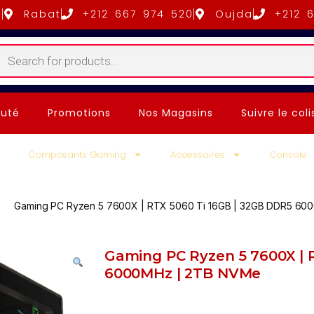
5
Rabat
+212 667 974 520
Oujda
+212 
uté
Promotions
Nos Magasins
Suivre le coli
Composants Gaming
Accessoires
Console
Gaming PC Ryzen 5 7600X | RTX 5060 Ti 16GB | 32GB DDR5 6
Gaming PC Ryzen 5 7600X | 
6000MHz | 2TB NVMe