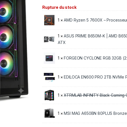
Rupture du stock
1 ×
AMD Ryzen 5 7600X – Processeu
1 ×
ASUS PRIME B650M-K | AMD B650 
ATX
1 ×
FORGEON CYCLONE RGB 32GB (2
1 ×
EDILOCA EN600 PRO 2TB NVMe P
1 ×
XTRMLAB INFINITY Black Gaming 
1 ×
MSI MAG A650BN 80PLUS Bronz