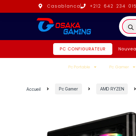
Casablanca
+212 642 234 01
PC CONFIGURATEUR
Nouvea
Pc Portable
Pc Gamer
Accueil
Pc Gamer
AMD RYZEN