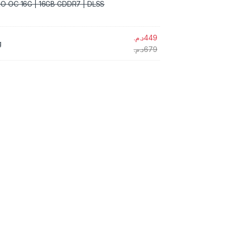
O OC 16G | 16GB GDDR7 | DLSS
د.م.
449
g
د.م.
679