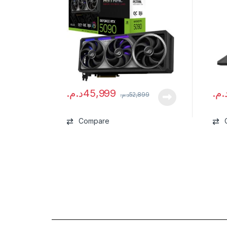
د.م.
45,999
د.م
د.م.
52,899
Compare