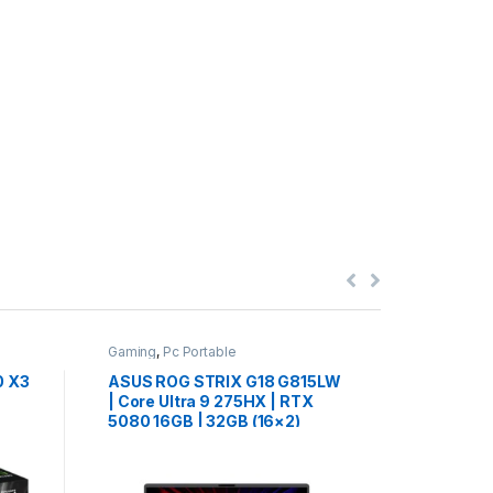
Gaming
,
Pc Portable
Gaming
,
Pc
0 X3
ASUS ROG STRIX G18 G815LW
HP OMEN
| Core Ultra 9 275HX | RTX
Ryzen AI
5080 16GB | 32GB (16×2)
16GB | 3
DDR5 | 1TB NVMe | 18″
AZERTY 
د.م.
26
WQXGA 240Hz | QWERTY RGB
240Hz |
| NEUF