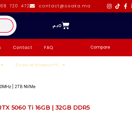
668 720 472
contact@osaka.ma
د.م.
0
Compare
s
Contact
FAQ
Écrans et Moniteurs PC
000MHz | 2TB NVMe
RTX 5060 Ti 16GB | 32GB DDR5