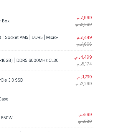
د.م.
1,999
r Box
د.م.
2,299
| Socket AM5 | DDR5 | Micro-
د.م.
1,449
د.م.
1,666
د.م.
4,499
x16GB) | DDR5 6000MHz CL30
د.م.
5,174
د.م.
1,799
CIe 3.0 SSD
د.م.
2,299
Case
د.م.
599
e 650W
د.م.
689