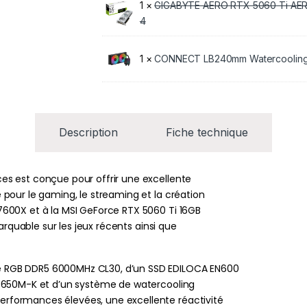
1 ×
GIGABYTE AERO RTX 5060 Ti AER
4
1 ×
CONNECT LB240mm Watercoolin
Description
Fiche technique
s est conçue pour offrir une excellente
pour le gaming, le streaming et la création
600X et à la MSI GeForce RTX 5060 Ti 16GB
arquable sur les jeux récents ainsi que
 RGB DDR5 6000MHz CL30, d’un SSD EDILOCA EN600
B650M-K et d’un système de watercooling
formances élevées, une excellente réactivité