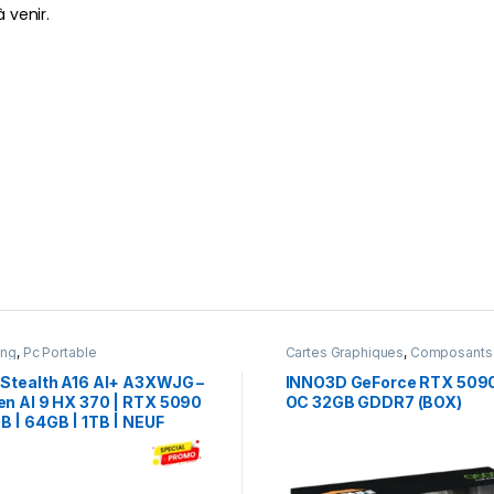
 venir.
ing
,
Pc Portable
Cartes Graphiques
,
Composants
Gaming
,
NVIDIA
 Stealth A16 AI+ A3XWJG –
INNO3D GeForce RTX 509
en AI 9 HX 370 | RTX 5090
OC 32GB GDDR7 (BOX)
B | 64GB | 1TB | NEUF