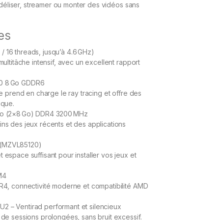
modéliser, streamer ou monter des vidéos sans
es
 16 threads, jusqu’à 4.6 GHz)
ultitâche intensif, avec un excellent rapport
0 8 Go GDDR6
e prend en charge le ray tracing et offre des
ique.
Go (2×8 Go) DDR4 3200 MHz
ns des jeux récents et des applications
 (MZVL85120)
espace suffisant pour installer vos jeux et
M4
R4, connectivité moderne et compatibilité AMD
2 – Ventirad performant et silencieux
de sessions prolongées, sans bruit excessif.