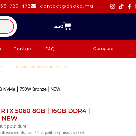
668 720 472
contact@osaka.ma
د.م.
0
Compare
s
Contact
FAQ
Écrans et Moniteurs PC
GB NVMe | 750W Bronze | NEW
 RTX 5060 8GB | 16GB DDR4 |
| NEW
uit pour durer.
ofessionnels, ce PC équilibre puissance et