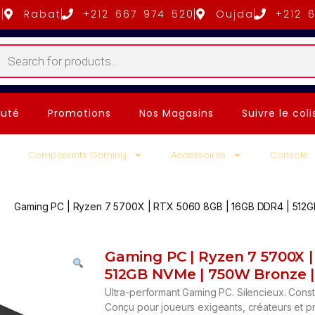
5
Rabat
+212 667 974 520
Oujda
+212 
uté
Promotions
Nos Magasins
Suivre le coli
Composants Gaming
Accessoires
Console
Gaming PC | Ryzen 7 5700X | RTX 5060 8GB | 16GB DDR4 | 512
Gaming PC | Ryzen 7 5700X |
512GB NVMe | 750W Bronze 
Ultra-performant Gaming PC. Silencieux. Constr
Conçu pour joueurs exigeants, créateurs et pr