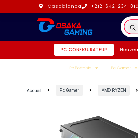
Casablanca
+212 642 234 01
PC CONFIGURATEUR
Nouvea
Pc Portable
Pc Gamer
Accueil
Pc Gamer
AMD RYZEN