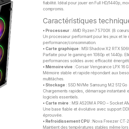
fiabilité. Idéal pour jouer en Full HD/1440p, 
compromis.
Caractéristiques techniqu
• Processeur
: AMD Ryzen 7 5700X (8 cœurs /
Un processeur performant pour les jeux et le m
performance/consommation.
• Carte graphique
: MSI Shadow X2 RTX 506
Parfaite pour le gaming en 1080p et 1440p. Ell
performances solides avec efficacité énergét
• Mémoire vive
: Corsair Vengeance LPX 16 
Mémoire stable et rapide répondant aux besoi
multitâches.
• Stockage
: SSD NVMe Samsung M.2 512 Go
Chargements rapides, démarrage instantané et 
logiciels essentiels.
• Carte mère
: MSI A520M A PRO – Socket A
Une base fiable et évolutive avec support DD
éprouvée.
• Refroidissement CPU
: Nova Freezer CT‑2U
Maintient des températures stables même lors 