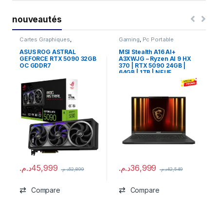
nouveautés
Cartes Graphiques
,
Gaming
,
Pc Portable
Composants Gaming
,
NVIDIA
ASUS ROG ASTRAL
MSI Stealth A16 AI+
GEFORCE RTX 5090 32GB
A3XWJG – Ryzen AI 9 HX
OC GDDR7
370 | RTX 5090 24GB |
64GB | 1TB | NEUF
د.م.
45,999
د.م.
36,999
د.م.
52,899
د.م.
42,549
Compare
Compare