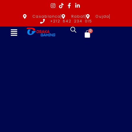
Casablanca
Rabat
Oujda
+212 642 234 015
0