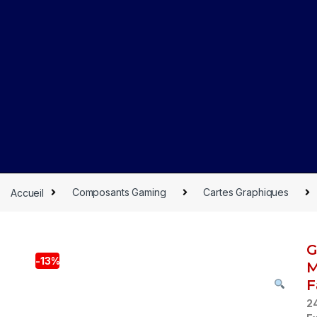
Accueil
Composants Gaming
Cartes Graphiques
G
-
13%
M
F
24