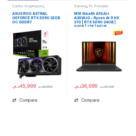
Cartes Graphiques
,
Gaming
,
Pc Portable
Composants Gaming
,
NVIDIA
ASUS ROG ASTRAL
MSI Stealth A16 AI+
GEFORCE RTX 5090 32GB
A3XWJG – Ryzen AI 9 HX
OC GDDR7
370 | RTX 5090 24GB |
64GB | 1TB | NEUF
د.م.
45,999
د.م.
36,999
د.م.
52,899
د.م.
42,549
Compare
Compare