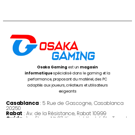
Osaka Gaming
est un
magasin
informatique
spécialisé dans le gaming et la
performance, proposant du matériel, des PC
adaptés aux joueurs, créateurs et utilisateurs
exigeants
Casablanca
: 5 Rue de Gascogne, Casablanca
20250
Rabat
: Av. de la Résistance, Rabat 10999
Oujda
: 1 er Etage N° 27, Kissariat Koulali, Rte Tayret,
Oujda