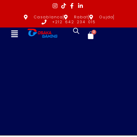
Casablanca
Rabat
Oujda
+212 642 234 015
0