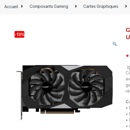
Accueil
Composants Gaming
Cartes Graphiques
G
-
13%
U
م
Ca
av
ga
ré
C
• 
• 
• 
• 