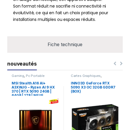
Son format réduit ne sacrifie ni connectivité ni
évolutivité, ce qui en fait un choix pratique pour
installations multiples ou espaces réduits.
Fiche technique
nouveautés
Gaming
,
Pc Portable
Cartes Graphiques
,
Composants Gaming
,
NVIDIA
MSI Stealth A16 AI+
INNO3D GeForce RTX
A3XWJG – Ryzen AI 9 HX
5090 X3 OC 32GB GDDR7
370 | RTX 5090 24GB |
(BOX)
64GB | 1TB | NEUF