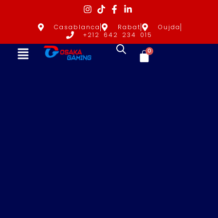
Casablanca
Rabat
Oujda
+212 642 234 015
0