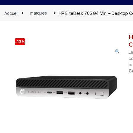
Accueil
marques
HP EliteDesk 705 G4 Mini – Desktop C
H
-
13%
C
Le
co
pe
Ca