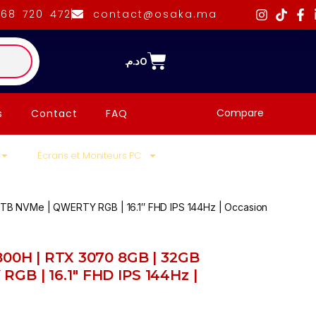
668 720 472
contact@osaka.ma
د.م.
0
Compare
s
Contact
FAQ
Écrans et Moniteurs PC
TB NVMe | QWERTY RGB | 16.1″ FHD IPS 144Hz | Occasion
800H | RTX 3070 8GB | 32GB
GB | 16.1″ FHD IPS 144Hz |