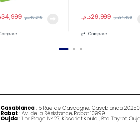
.
34,999
د.م.
29,999
د.م.
40,249
د.م.
34,499
Compare
Compare
Casablanca
: 5 Rue de Gascogne, Casablanca 20250
Rabat
: Av. de la Résistance, Rabat 10999
Oujda
: 1 er Etage N° 27, Kissariat Koulali, Rte Tayret, Ouj