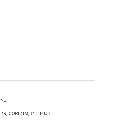
0ND
L(R) CORE(TM) I7-11800H