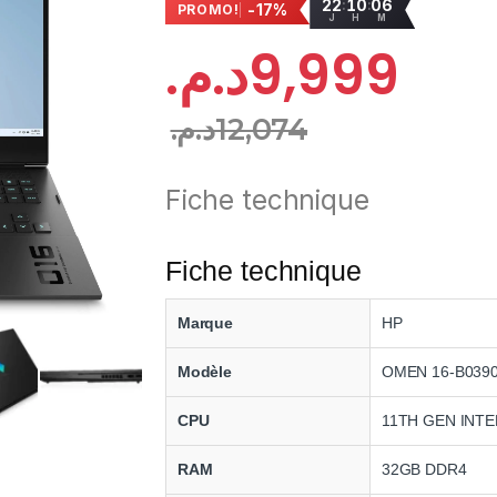
22
10
06
:
:
-17%
PROMO!
J
H
M
د.م.
9,999
د.م.
12,074
Fiche technique
Fiche technique
Marque
HP
Modèle
OMEN 16-B039
CPU
11TH GEN INTE
RAM
32GB DDR4