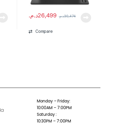
د.م.
26,499
د.م.
30,474
Compare
Monday – Friday:
10:00AM – 7:00PM
da
Saturday :
10:30PM – 7:00PM