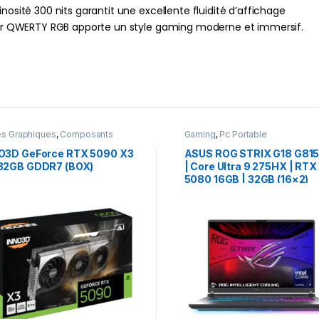
nosité 300 nits garantit une excellente fluidité d’affichage
avier QWERTY RGB apporte un style gaming moderne et immersif.
es Graphiques
,
Composants
Gaming
,
Pc Portable
ing
,
NVIDIA
O3D GeForce RTX 5090 X3
ASUS ROG STRIX G18 G81
32GB GDDR7 (BOX)
| Core Ultra 9 275HX | RTX
5080 16GB | 32GB (16×2)
DDR5 | 1TB NVMe | 18″
WQXGA 240Hz | QWERTY 
| NEUF