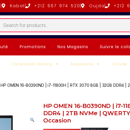
5
Rabat
+212 667 974 520
Oujda
+212 
uté
Promotions
Nos Magasins
Suivre le coli
Composants Gaming
Accessoires
Console
HP OMEN 16-B0390ND | i7-11800H | RTX 3070 8GB | 32GB DDR4 | 2
HP OMEN 16-B0390ND | i7-11
DDR4 | 2TB NVMe | QWERTY R
Occasion