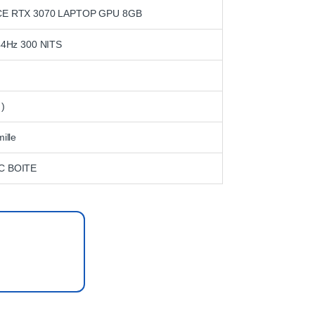
CE RTX 3070 LAPTOP GPU 8GB
44Hz 300 NITS
)
ille
C BOITE