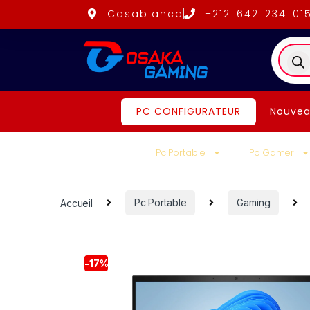
Casablanca
+212 642 234 01
PC CONFIGURATEUR
Nouvea
Pc Portable
Pc Gamer
Accueil
Pc Portable
Gaming
-
17%