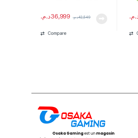
د.م.
36,999
د.م
د.م.
42,549
Compare
Osaka Gaming
est un
magasin