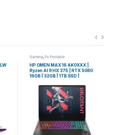
Gaming
,
Pc Portable
Gaming
,
Pc
5LW
HP OMEN MAX 16 AK0XXX |
HP OMEN
Ryzen AI 9 HX 375 | RTX 5080
Ryzen AI
16GB | 32GB | 1TB SSD |
16GB | 
AZERTY RGB | 16″ QHD+
1TB NVMe
د.م.
25
RGB
240Hz | NEUF
WQXGA 2
Comp