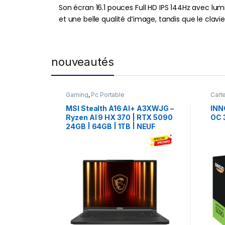
Son écran 16.1 pouces Full HD IPS 144Hz avec lumi
et une belle qualité d’image, tandis que le cl
nouveautés
Gaming
,
Pc Portable
Cart
Gam
MSI Stealth A16 AI+ A3XWJG –
INN
Ryzen AI 9 HX 370 | RTX 5090
OC 
24GB | 64GB | 1TB | NEUF