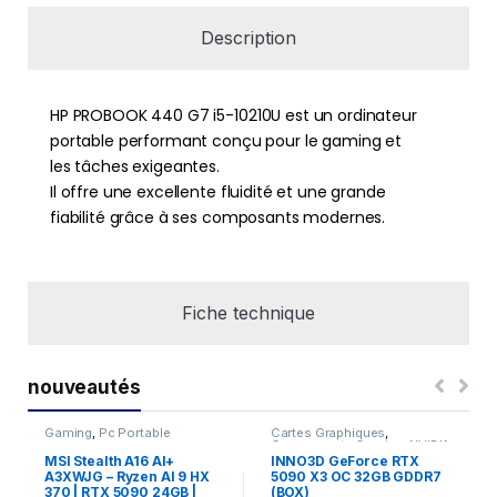
Description
HP PROBOOK 440 G7 i5-10210U est un ordinateur
portable performant conçu pour le gaming et
les tâches exigeantes.
Il offre une excellente fluidité et une grande
fiabilité grâce à ses composants modernes.
Fiche technique
nouveautés
Gaming
,
Pc Portable
Cartes Graphiques
,
Composants Gaming
,
NVIDIA
MSI Stealth A16 AI+
INNO3D GeForce RTX
A3XWJG – Ryzen AI 9 HX
5090 X3 OC 32GB GDDR7
370 | RTX 5090 24GB |
(BOX)