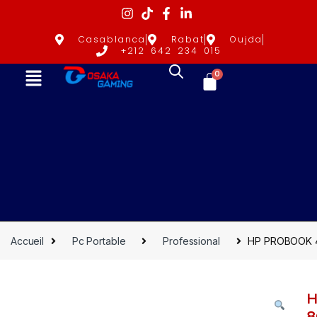
Casablanca
Rabat
Oujda
+212 642 234 015
0
Accueil
Pc Portable
Professional
HP PROBOOK 44
H
8