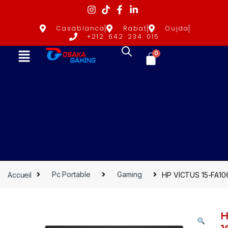
Casablanca
Rabat
Oujda
+212 642 234 015
0
Accueil
Pc Portable
Gaming
HP VICTUS 15-FA106
H