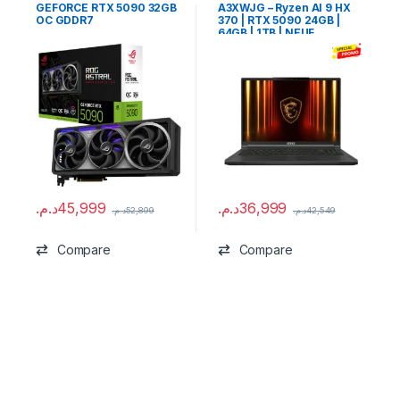
GEFORCE RTX 5090 32GB
A3XWJG – Ryzen AI 9 HX
OC GDDR7
370 | RTX 5090 24GB |
64GB | 1TB | NEUF
د.م.
45,999
د.م.
36,999
د.م.
52,899
د.م.
42,549
Compare
Compare