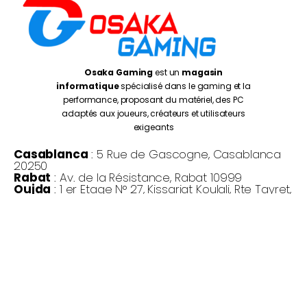
Osaka Gaming
est un
magasin
informatique
spécialisé dans le gaming et la
performance, proposant du matériel, des PC
adaptés aux joueurs, créateurs et utilisateurs
exigeants
Casablanca
: 5 Rue de Gascogne, Casablanca
20250
Rabat
: Av. de la Résistance, Rabat 10999
Oujda
: 1 er Etage N° 27, Kissariat Koulali, Rte Tayret,
Oujda
Monday – Friday:
10:00AM – 7:00PM
Saturday :
10:30PM – 7:00PM