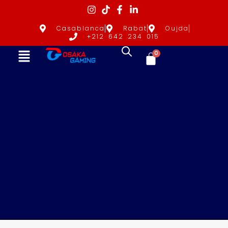
Casablanca
Rabat
Oujda
+212 642 234 015
0