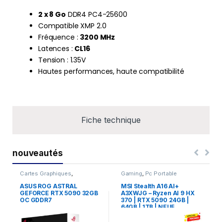
2 x 8 Go
DDR4 PC4-25600
Compatible XMP 2.0
Fréquence :
3200 MHz
Latences :
CL16
Tension : 1.35V
Hautes performances, haute compatibilité
Fiche technique
nouveautés
Cartes Graphiques
,
Gaming
,
Pc Portable
Composants Gaming
,
NVIDIA
ASUS ROG ASTRAL
MSI Stealth A16 AI+
GEFORCE RTX 5090 32GB
A3XWJG – Ryzen AI 9 HX
OC GDDR7
370 | RTX 5090 24GB |
64GB | 1TB | NEUF