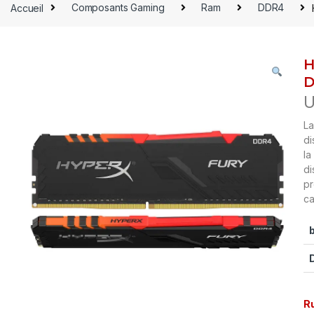
Accueil
Composants Gaming
Ram
DDR4
H
D
U
L
di
la
di
pr
ca
R