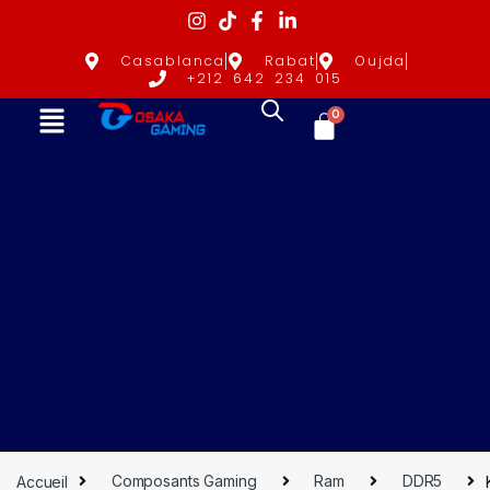
Casablanca
Rabat
Oujda
+212 642 234 015
0
Accueil
Composants Gaming
Ram
DDR5