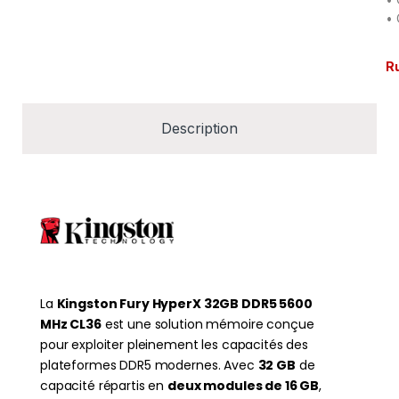
• 
R
Description
La
Kingston Fury HyperX 32GB DDR5 5600
MHz CL36
est une solution mémoire conçue
pour exploiter pleinement les capacités des
plateformes DDR5 modernes. Avec
32 GB
de
capacité répartis en
deux modules de 16 GB
,