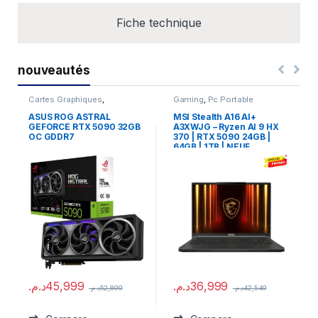
Fiche technique
nouveautés
Cartes Graphiques
,
Gaming
,
Pc Portable
Composants Gaming
,
NVIDIA
ASUS ROG ASTRAL
MSI Stealth A16 AI+
GEFORCE RTX 5090 32GB
A3XWJG – Ryzen AI 9 HX
OC GDDR7
370 | RTX 5090 24GB |
64GB | 1TB | NEUF
د.م.
45,999
د.م.
36,999
د.م.
52,899
د.م.
42,549