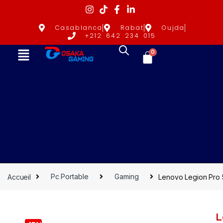
Casablanca
Rabat
Oujda
+212 642 234 015
0
Accueil
Pc Portable
Gaming
Lenovo Legion Pro 
L