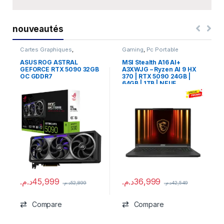
nouveautés
Cartes Graphiques
,
Gaming
,
Pc Portable
Composants Gaming
,
NVIDIA
ASUS ROG ASTRAL
MSI Stealth A16 AI+
GEFORCE RTX 5090 32GB
A3XWJG – Ryzen AI 9 HX
OC GDDR7
370 | RTX 5090 24GB |
64GB | 1TB | NEUF
د.م.
45,999
د.م.
36,999
د.م.
52,899
د.م.
42,549
Compare
Compare