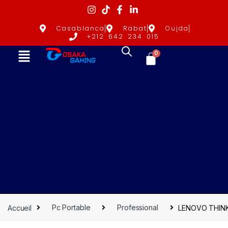
Casablanca
Rabat
Oujda
+212 642 234 015
0
Accueil
Pc Portable
Professional
LENOVO THINKP