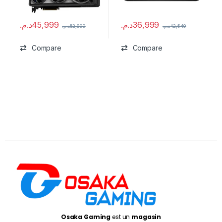
د.م.
45,999
د.م.
36,999
د.م.
52,899
د.م.
42,549
Compare
Compare
Osaka Gaming
est un
magasin