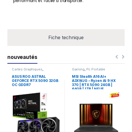
performant et facile à transporter.
Fiche technique
nouveautés
Cartes Graphiques
,
Gaming
,
Pc Portable
Composants Gaming
,
NVIDIA
ASUS ROG ASTRAL
MSI Stealth A16 AI+
GEFORCE RTX 5090 32GB
A3XWJG – Ryzen AI 9 HX
OC GDDR7
370 | RTX 5090 24GB |
64GB | 1TB | NEUF