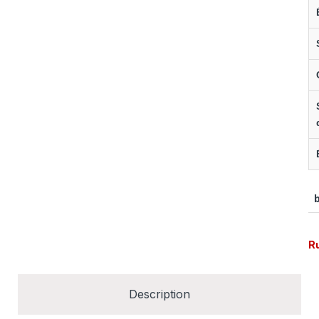
R
Description