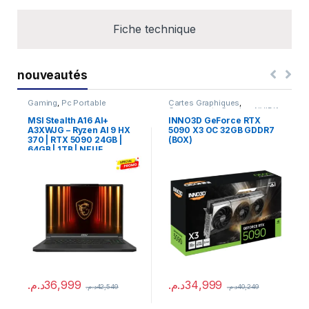
Fiche technique
nouveautés
Gaming
,
Pc Portable
Cartes Graphiques
,
Composants Gaming
,
NVIDIA
MSI Stealth A16 AI+
INNO3D GeForce RTX
A3XWJG – Ryzen AI 9 HX
5090 X3 OC 32GB GDDR7
370 | RTX 5090 24GB |
(BOX)
64GB | 1TB | NEUF
د.م.
36,999
د.م.
34,999
د.م.
42,549
د.م.
40,249