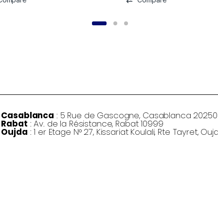
Casablanca
: 5 Rue de Gascogne, Casablanca 20250
Rabat
: Av. de la Résistance, Rabat 10999
Oujda
: 1 er Etage N° 27, Kissariat Koulali, Rte Tayret, Ouj
©
Osaka Gaming 2026
- Tous droits réservés