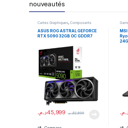
nouveautés
Cartes Graphiques
,
Composants
Gam
Gaming
,
NVIDIA
ASUS ROG ASTRAL GEFORCE
MSI
RTX 5090 32GB OC GDDR7
Ryz
24G
د.م.
45,999
د.م
د.م.
52,899
Compare