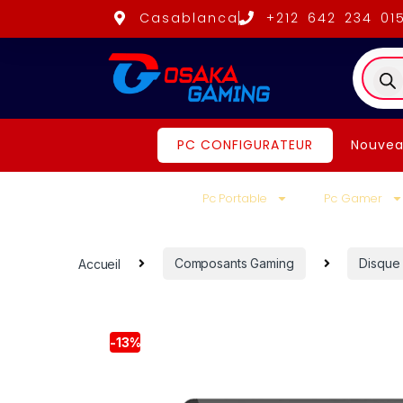
Casablanca
+212 642 234 01
PC CONFIGURATEUR
Nouvea
Pc Portable
Pc Gamer
Accueil
Composants Gaming
Disque
-
13%