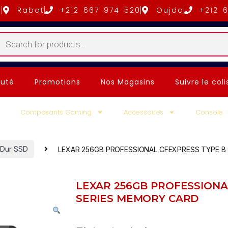
5
Rabat
+212 667 974 520
Oujda
+212 
uté
Promotions
Nos Magasins
Suivre le coli
Composants Gaming
Accessoires
Console
 Dur SSD
LEXAR 256GB PROFESSIONAL CFEXPRESS TYPE B 
LEXAR 256GB PROFESSIONA
SERIES MEMORY CARD