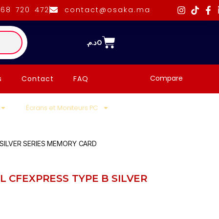
668 720 472
contact@osaka.ma
د.م.
0
Compare
s
Contact
FAQ
Écrans et Moniteurs PC
SILVER SERIES MEMORY CARD
L CFEXPRESS TYPE B SILVER