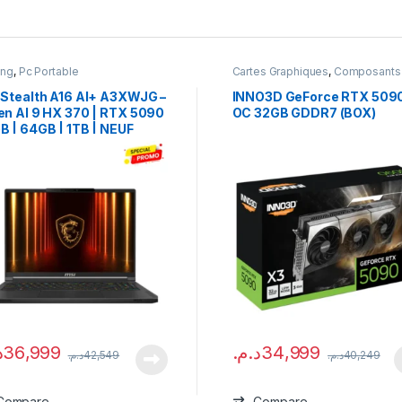
ing
,
Pc Portable
Cartes Graphiques
,
Composants
Gaming
,
NVIDIA
 Stealth A16 AI+ A3XWJG –
INNO3D GeForce RTX 509
en AI 9 HX 370 | RTX 5090
OC 32GB GDDR7 (BOX)
B | 64GB | 1TB | NEUF
.
36,999
د.م.
34,999
د.م.
42,549
د.م.
40,249
Compare
Compare