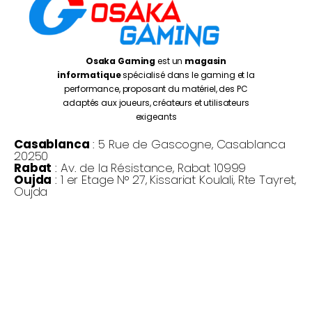
Osaka Gaming
est un
magasin
informatique
spécialisé dans le gaming et la
performance, proposant du matériel, des PC
adaptés aux joueurs, créateurs et utilisateurs
exigeants
Casablanca
: 5 Rue de Gascogne, Casablanca
20250
Rabat
: Av. de la Résistance, Rabat 10999
Oujda
: 1 er Etage N° 27, Kissariat Koulali, Rte Tayret,
Oujda
Monday – Friday:
10:00AM – 7:00PM
Saturday :
10:30PM – 7:00PM
©
Osaka Gaming 2026
- Tous droits réservés