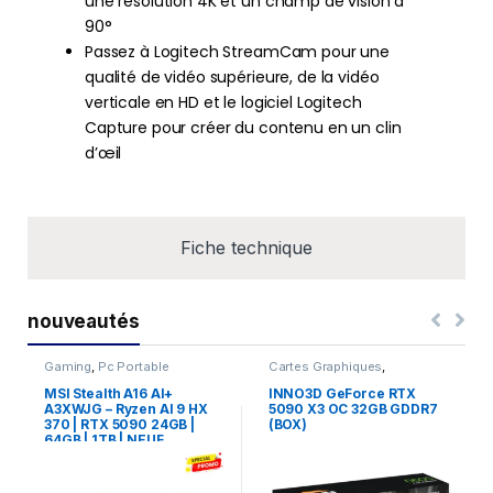
une résolution 4K et un champ de vision à
90°
Passez à Logitech StreamCam pour une
qualité de vidéo supérieure, de la vidéo
verticale en HD et le logiciel Logitech
Capture pour créer du contenu en un clin
d’œil
Fiche technique
nouveautés
Gaming
,
Pc Portable
Cartes Graphiques
,
Composants Gaming
,
NVIDIA
MSI Stealth A16 AI+
INNO3D GeForce RTX
A3XWJG – Ryzen AI 9 HX
5090 X3 OC 32GB GDDR7
370 | RTX 5090 24GB |
(BOX)
64GB | 1TB | NEUF