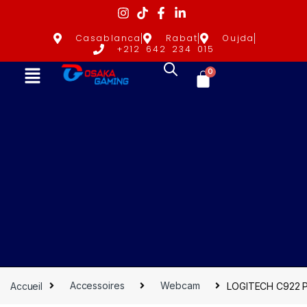
Casablanca
Rabat
Oujda
+212 642 234 015
0
Accueil
Accessoires
Webcam
LOGITECH C922 