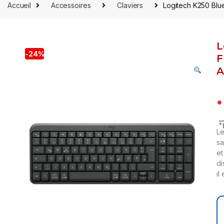
Accueil
Accessoires
Claviers
Logitech K250 Blue
L
-
24%
F
A
م
L
sa
et
di
il