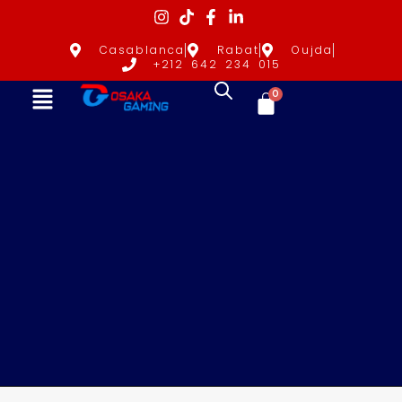
Casablanca
Rabat
Oujda
+212 642 234 015
0