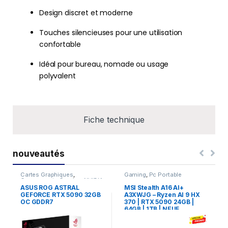
Design discret et moderne
Touches silencieuses pour une utilisation
confortable
Idéal pour bureau, nomade ou usage
polyvalent
Fiche technique
nouveautés
Cartes Graphiques
,
Gaming
,
Pc Portable
Composants Gaming
,
NVIDIA
ASUS ROG ASTRAL
MSI Stealth A16 AI+
GEFORCE RTX 5090 32GB
A3XWJG – Ryzen AI 9 HX
OC GDDR7
370 | RTX 5090 24GB |
64GB | 1TB | NEUF