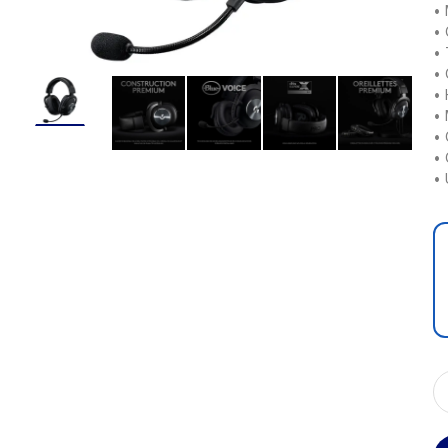
• 
• 
• 
• 
• 
• 
• 
• 
• 