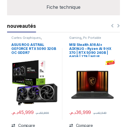
Fiche technique
nouveautés
Cartes Graphiques
,
Gaming
,
Pc Portable
Composants Gaming
,
NVIDIA
ASUS ROG ASTRAL
MSI Stealth A16 AI+
GEFORCE RTX 5090 32GB
A3XWJG – Ryzen AI 9 HX
OC GDDR7
370 | RTX 5090 24GB |
64GB | 1TB | NEUF
د.م.
45,999
د.م.
36,999
د.م.
52,899
د.م.
42,549
Compare
Compare