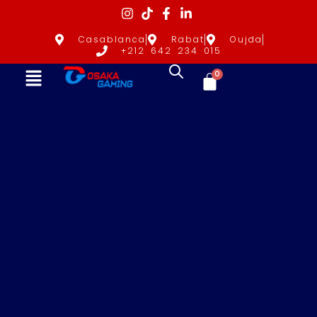
Casablanca
Rabat
Oujda
+212 642 234 015
0