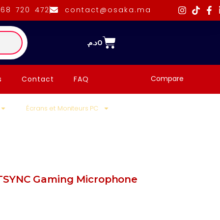
668 720 472
contact@osaka.ma
د.م.
0
Compare
s
Contact
FAQ
Écrans et Moniteurs PC
HTSYNC Gaming Microphone