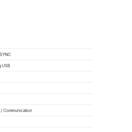
TSYNC
g USB
 / Communication