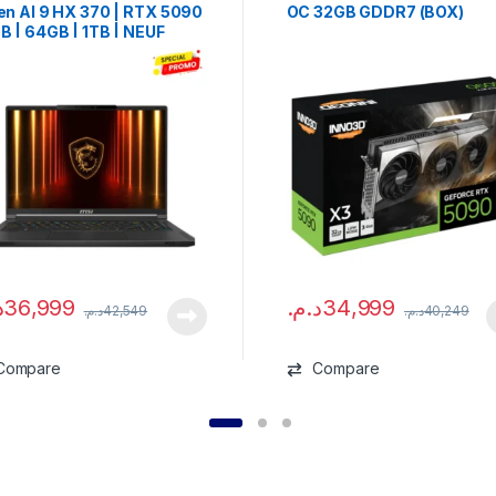
en AI 9 HX 370 | RTX 5090
OC 32GB GDDR7 (BOX)
B | 64GB | 1TB | NEUF
.
36,999
د.م.
34,999
د.م.
42,549
د.م.
40,249
Compare
Compare