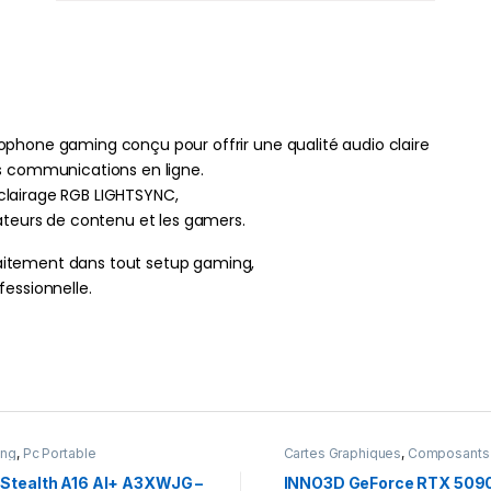
ophone gaming conçu pour offrir une qualité audio claire
es communications en ligne.
clairage RGB LIGHTSYNC,
éateurs de contenu et les gamers.
aitement dans tout setup gaming,
fessionnelle.
ing
,
Pc Portable
Cartes Graphiques
,
Composants
Gaming
,
NVIDIA
 Stealth A16 AI+ A3XWJG –
INNO3D GeForce RTX 509