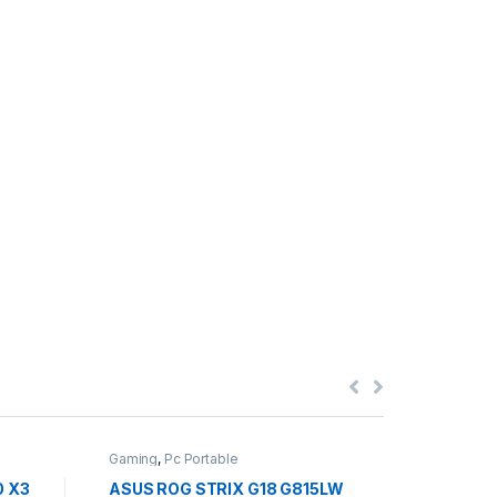
Gaming
,
Pc Portable
Gaming
,
Pc
0 X3
ASUS ROG STRIX G18 G815LW
HP OMEN