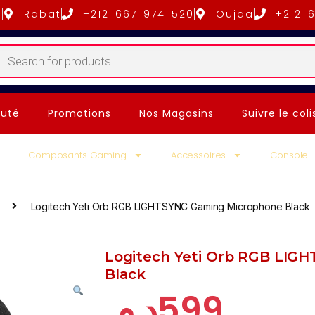
5
Rabat
+212 667 974 520
Oujda
+212 
uté
Promotions
Nos Magasins
Suivre le coli
Composants Gaming
Accessoires
Console
Logitech Yeti Orb RGB LIGHTSYNC Gaming Microphone Black
Logitech Yeti Orb RGB LIG
Black
د.م.
599