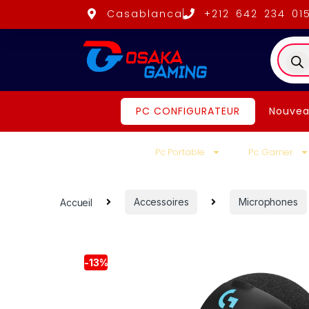
Casablanca
+212 642 234 01
PC CONFIGURATEUR
Nouvea
Pc Portable
Pc Gamer
Accueil
Accessoires
Microphones
-
13%