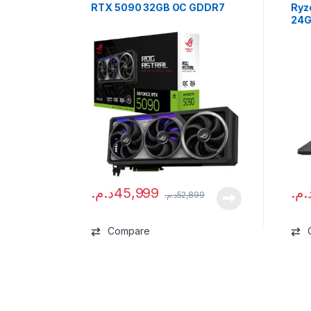
RTX 5090 32GB OC GDDR7
Ryz
24G
د.م.
45,999
د.م
د.م.
52,899
Compare