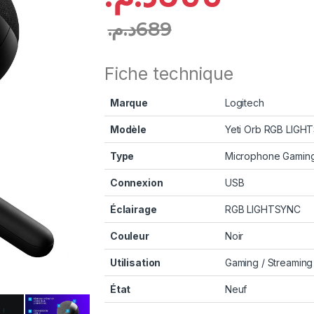
د.م.
689
Fiche technique
Marque
Logitech
Modèle
Yeti Orb RGB LIGH
Type
Microphone Gamin
Connexion
USB
Éclairage
RGB LIGHTSYNC
Couleur
Noir
Utilisation
Gaming / Streaming
État
Neuf