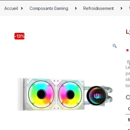
Accueil
Composants Gaming
Refroidissement
L
-
13%
م
Le
pe
id
to
C