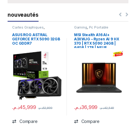
nouveautés
Cartes Graphiques
,
Gaming
,
Pc Portable
Composants Gaming
,
NVIDIA
ASUS ROG ASTRAL
MSI Stealth A16 AI+
GEFORCE RTX 5090 32GB
A3XWJG – Ryzen AI 9 HX
OC GDDR7
370 | RTX 5090 24GB |
64GB | 1TB | NEUF
د.م.
45,999
د.م.
36,999
د.م.
52,899
د.م.
42,549
Compare
Compare