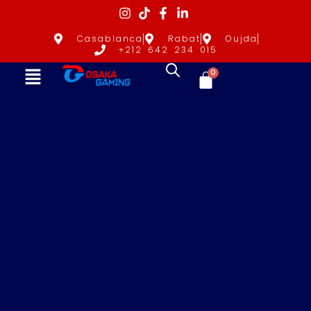
Casablanca
Rabat
Oujda
+212 642 234 015
0