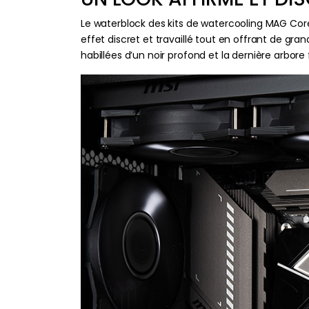
Le waterblock des kits de watercooling MAG Corel
effet discret et travaillé tout en offrant de gra
habillées d’un noir profond et la dernière arbore