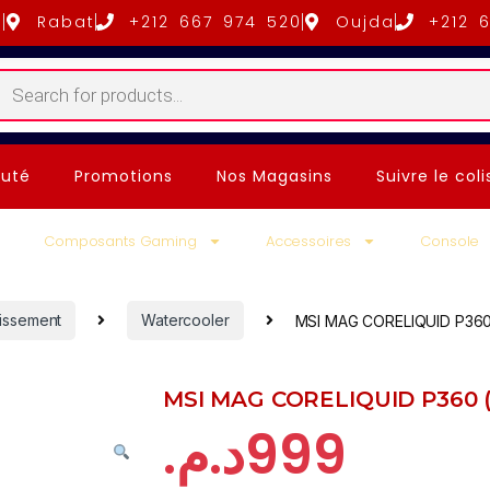
5
Rabat
+212 667 974 520
Oujda
+212 
uté
Promotions
Nos Magasins
Suivre le coli
Composants Gaming
Accessoires
Console
dissement
Watercooler
MSI MAG CORELIQUID P360
MSI MAG CORELIQUID P360 
د.م.
999