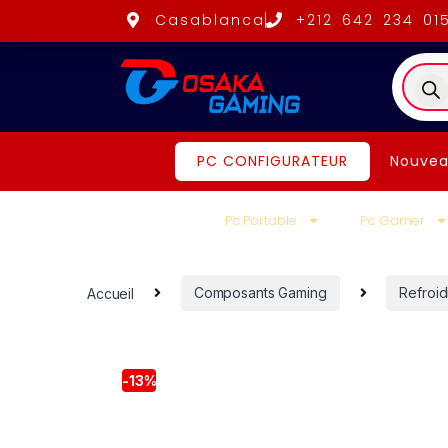
Casablanca
+212 642 234 01
PC CONFIGURATEUR
Nouvea
Pc Portable
Pc Gamer
Accueil
Composants Gaming
Refroi
-
13%