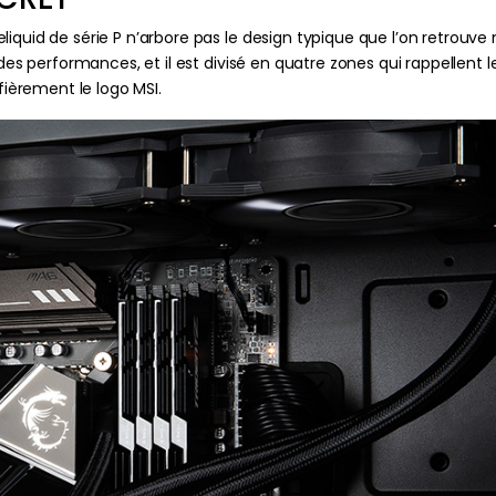
iquid de série P n’arbore pas le design typique que l’on retrouve
ndes performances, et il est divisé en quatre zones qui rappellent 
 fièrement le logo MSI.