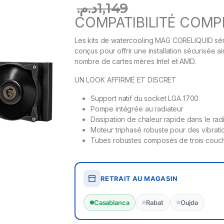
د.م.
1,149
COMPATIBILITÉ COMP
Les kits de watercooling MAG CORELIQUID série 
conçus pour offrir une installation sécurisée a
nombre de cartes mères Intel et AMD.
UN LOOK AFFIRMÉ ET DISCRET
Support natif du socket LGA 1700
Pompe intégrée au radiateur
Dissipation de chaleur rapide dans le rad
Moteur triphasé robuste pour des vibrati
Tubes robustes composés de trois couch
RETRAIT AU MAGASIN
Casablanca
Rabat
Oujda