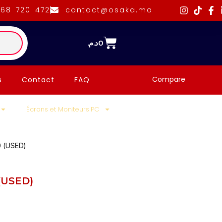
668 720 472
contact@osaka.ma
د.م.
0
Compare
s
Contact
FAQ
Écrans et Moniteurs PC
 (USED)
(USED)