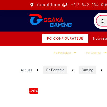
Casablanca
+212 642 234 01
PC CONFIGURATEUR
Nouvea
Pc Portable
Pc Gamer
Accueil
Pc Portable
Gaming
-
26%