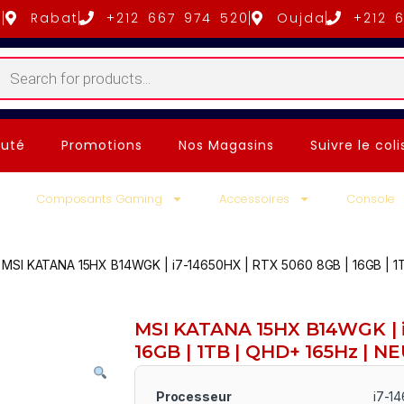
5
Rabat
+212 667 974 520
Oujda
+212 
uté
Promotions
Nos Magasins
Suivre le coli
Composants Gaming
Accessoires
Console
MSI KATANA 15HX B14WGK | i7-14650HX | RTX 5060 8GB | 16GB | 1
MSI KATANA 15HX B14WGK | i
16GB | 1TB | QHD+ 165Hz | N
Processeur
i7-1