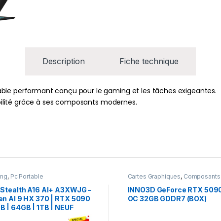
Description
Fiche technique
able performant conçu pour le gaming et les tâches exigeantes.
iabilité grâce à ses composants modernes.
ing
,
Pc Portable
Cartes Graphiques
,
Composants
Gaming
,
NVIDIA
 Stealth A16 AI+ A3XWJG –
INNO3D GeForce RTX 509
en AI 9 HX 370 | RTX 5090
OC 32GB GDDR7 (BOX)
B | 64GB | 1TB | NEUF