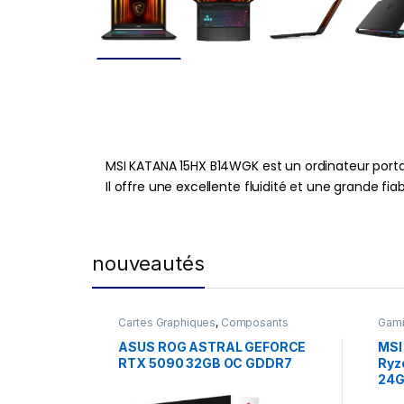
MSI KATANA 15HX B14WGK est un ordinateur port
Il offre une excellente fluidité et une grande f
nouveautés
Cartes Graphiques
,
Composants
Gam
Gaming
,
NVIDIA
ASUS ROG ASTRAL GEFORCE
MSI
RTX 5090 32GB OC GDDR7
Ryz
24G