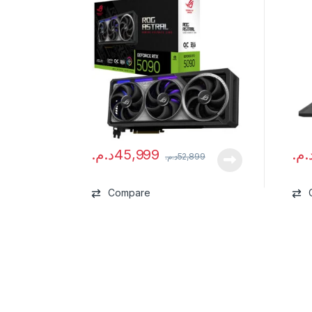
د.م.
45,999
د.م
د.م.
52,899
Compare