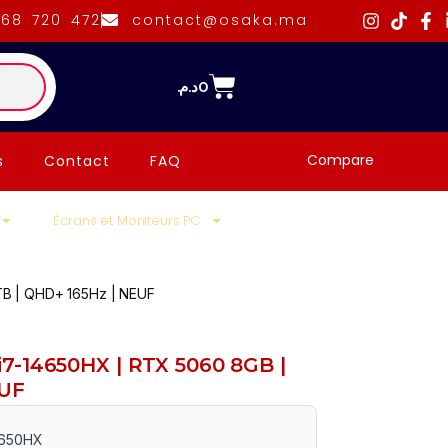
668 720 472
contact@osaka.ma
د.م.
0
Compare
s
Contact
FAQ
Écrans et Moniteurs PC
TB | QHD+ 165Hz | NEUF
7-14650HX | RTX 5060 8GB |
EUF
4650HX