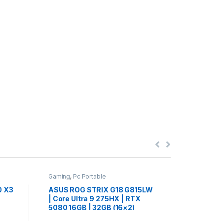
Gaming
,
Pc Portable
Gaming
,
Pc
0 X3
ASUS ROG STRIX G18 G815LW
HP OMEN
| Core Ultra 9 275HX | RTX
Ryzen AI
5080 16GB | 32GB (16×2)
16GB | 3
DDR5 | 1TB NVMe | 18″
AZERTY 