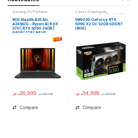
Gaming
,
Pc Portable
Cartes Graphiques
,
Composants Gaming
,
NVIDIA
MSI Stealth A16 AI+
INNO3D GeForce RTX
A3XWJG – Ryzen AI 9 HX
5090 X3 OC 32GB GDDR7
370 | RTX 5090 24GB |
(BOX)
64GB | 1TB | NEUF
د.م.
36,999
د.م.
34,999
د.م.
42,549
د.م.
40,249
Compare
Compare