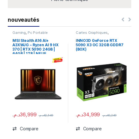
nouveautés
Gaming
,
Pc Portable
Cartes Graphiques
,
Composants Gaming
,
NVIDIA
MSI Stealth A16 AI+
INNO3D GeForce RTX
A3XWJG – Ryzen AI 9 HX
5090 X3 OC 32GB GDDR7
370 | RTX 5090 24GB |
(BOX)
64GB | 1TB | NEUF
د.م.
36,999
د.م.
34,999
د.م.
42,549
د.م.
40,249
Compare
Compare