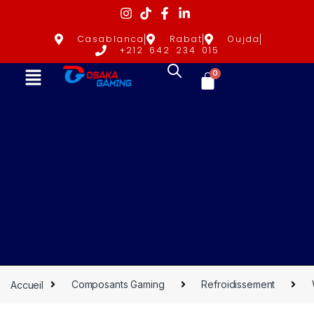
Casablanca
Rabat
Oujda
+212 642 234 015
0
Accueil
Composants Gaming
Refroidissement