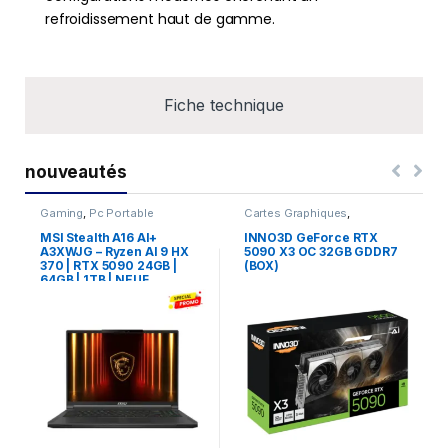
refroidissement haut de gamme.
Fiche technique
nouveautés
Gaming
,
Pc Portable
Cartes Graphiques
,
Composants Gaming
,
NVIDIA
MSI Stealth A16 AI+
INNO3D GeForce RTX
A3XWJG – Ryzen AI 9 HX
5090 X3 OC 32GB GDDR7
370 | RTX 5090 24GB |
(BOX)
64GB | 1TB | NEUF