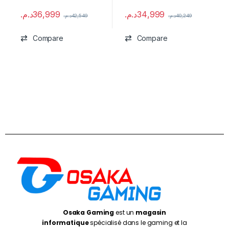
د.م.
36,999
د.م.
34,999
د.م.
42,549
د.م.
40,249
Compare
Compare
Osaka Gaming
est un
magasin
informatique
spécialisé dans le gaming et la